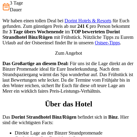
3 Tage
Dauer
Wir haben einen tollen Deal bei
Dorint Hotels & Resorts
für Euch
gefunden. Zum günstigen Preis ab nur
241 €
pro Person bekommt
Ihr
3 Tage übers Wochenende
im
TOP bewerteten
Dorint
Strandhotel Binz/Rügen
mit Frühstück. Nützliche Tipps zu Eurem
Urlaub auf der Ostseeinsel findet Ihr in unseren
Ostsee-Tipps
.
Zum Angebot
Das Großartige an diesem Deal:
Für uns ist die Lage direkt an der
Binzer Promenade ideal für Eure Inselerkundung. Nach dem
Strandspaziergang wärmt das Spa wunderbar auf. Das Frühstück ist
laut Bewertungen sehr lecker. Da die Termine vom Frühjahr bis in
den Winter reichen, sichert Ihr Euch für diese oft teure Lage am
Meer ein wirklich faires Preis-Leistungs-Verhältnis.
Über das Hotel
Das
Dorint Strandhotel Binz/Rügen
befindet sich in
Binz
. Hier
sind die wichtigsten Facts:
Direkte Lage an der Binzer Strandpromenade