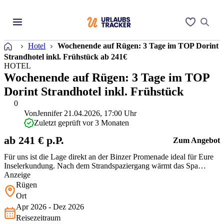
Startseite
Hotel
Wochenende auf Rügen: 3 Tage im TOP Dorint
Strandhotel inkl. Frühstück ab 241€
HOTEL
Wochenende auf Rügen: 3 Tage im TOP
Dorint Strandhotel inkl. Frühstück
0
Von
Jennifer
21.04.2026, 17:00 Uhr
Zuletzt geprüft vor 3 Monaten
ab 241 € p.P.
Zum Angebot
Für uns ist die Lage direkt an der Binzer Promenade ideal für Eure
Inselerkundung. Nach dem Strandspaziergang wärmt das Spa
wunderbar auf. Das Frühstück ist laut Bewertungen sehr lecker. Da
Anzeige
die Termine vom Frühjahr bis in den Winter reichen, sichert Ihr
Rügen
Euch für diese oft teure Lage am Meer ein wirklich faires Preis-
Ort
Leistun…
Apr 2026 - Dez 2026
Reisezeitraum