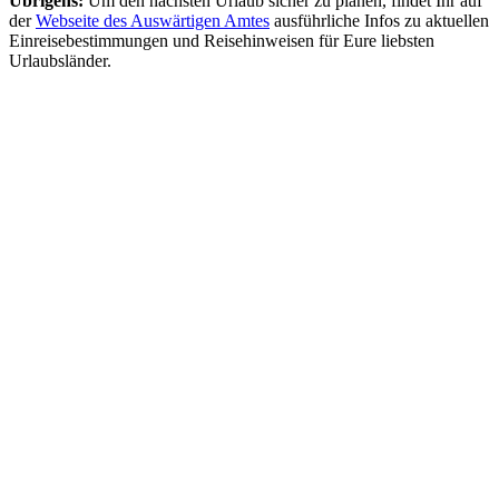
Übrigens:
Um den nächsten Urlaub sicher zu planen, findet Ihr auf
der
Webseite des Auswärtigen Amtes
ausführliche Infos zu aktuellen
Einreisebestimmungen und Reisehinweisen für Eure liebsten
Urlaubsländer.