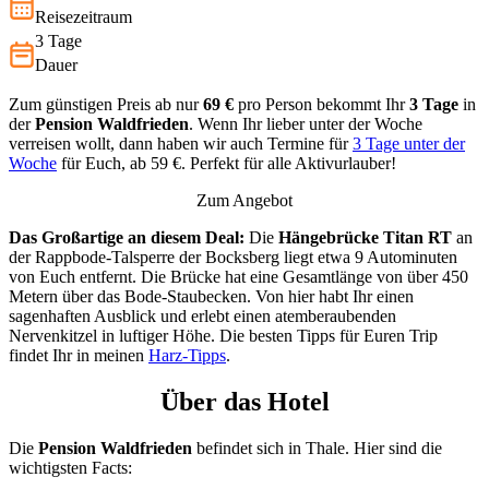
Reisezeitraum
3 Tage
Dauer
Zum günstigen Preis ab nur
69 €
pro Person bekommt Ihr
3 Tage
in
der
Pension Waldfrieden
. Wenn Ihr lieber unter der Woche
verreisen wollt, dann haben wir auch Termine für
3 Tage unter der
Woche
für Euch, ab 59 €. Perfekt für alle Aktivurlauber!
Zum Angebot
Das Großartige an diesem Deal:
Die
Hängebrücke Titan RT
an
der Rappbode-Talsperre der Bocksberg liegt etwa 9 Autominuten
von Euch entfernt. Die Brücke hat eine Gesamtlänge von über 450
Metern über das Bode-Staubecken. Von hier habt Ihr einen
sagenhaften Ausblick und erlebt einen atemberaubenden
Nervenkitzel in luftiger Höhe. Die besten Tipps für Euren Trip
findet Ihr in meinen
Harz-Tipps
.
Über das Hotel
Die
Pension Waldfrieden
befindet sich in Thale. Hier sind die
wichtigsten Facts: