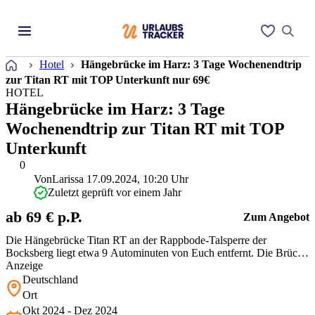
Startseite
Hotel
Hängebrücke im Harz: 3 Tage Wochenendtrip
zur Titan RT mit TOP Unterkunft nur 69€
HOTEL
Hängebrücke im Harz: 3 Tage
Wochenendtrip zur Titan RT mit TOP
Unterkunft
0
Von
Larissa
17.09.2024, 10:20 Uhr
Zuletzt geprüft vor einem Jahr
ab 69 € p.P.
Zum Angebot
Die Hängebrücke Titan RT an der Rappbode-Talsperre der
Bocksberg liegt etwa 9 Autominuten von Euch entfernt. Die Brücke
hat eine Gesamtlänge von über 450 Metern über das Bode-
Anzeige
Staubecken. Von hier habt Ihr einen sagenhaften Ausblick und
Deutschland
erlebt einen atemberaubenden Nervenkitzel in luftiger Höhe. Die
Ort
besten Tipps für Euren Tr…
Okt 2024 - Dez 2024