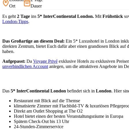
Ort
Dauer
Es geht
2 Tage
ins
5* InterContinental London.
Mit
Frühstück
so
London-Tipps
.
Das Großartige an diesem Deal:
Ein 5* Luxushotel in London inklus
direkten Zentrum, bietet Euch dafür aber einen grandiosen Blick auf
haben.
Aufgepasst:
Da
Voyage Privé
exklusive Hotels zu exklusiven Preisen
unverbindlichen Account
anlegen, um die attraktiven Angebote im D
Das
5* InterContinental London
befindet sich in
London
. Hier sin
Restaurant mit Blick auf die Themse
klimatisierte Zimmer mit Flachbild-TV & luxuriösen Pflegepro
Direkt am Outlet Shopping at The O2
Hotel bietet einen der besten Veranstaltungsräume in Europa
Spätem Check-Out bis 13 Uhr
24-Stunden-Zimmerservice