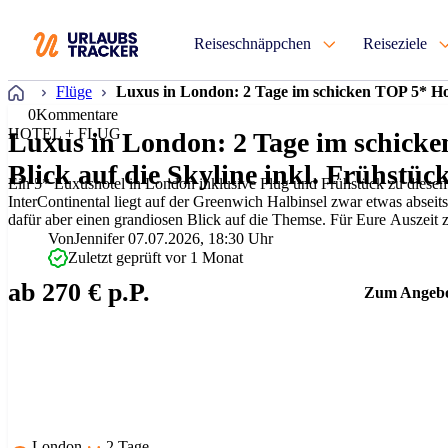
Reiseschnäppchen
Reiseziele
Startseite
Flüge
Luxus in London: 2 Tage im schicken TOP 5* Hote
0
Kommentare
HOTEL + FLUG
Luxus in London: 2 Tage im schicke
Blick auf die Skyline inkl. Frühstüc
Ein 5* Luxushotel in London inklusive Flug und Frühstück zu diesem 
InterContinental liegt auf der Greenwich Halbinsel zwar etwas abseit
dafür aber einen grandiosen Blick auf die Themse. Für Eure Auszeit 
samt spätem Check out das…
Von
Jennifer
07.07.2026, 18:30 Uhr
Zuletzt geprüft vor 1 Monat
ab 270 € p.P.
Zum Angeb
London
2 Tage