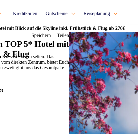
Kreditkarten
Gutscheine
Reiseplanung
l mit Blick auf die Skyline inkl. Frühstück & Flug ab 270€
Speichern
Teilen
n TOP 5* Hotel mit
k & Flug
Kurs ist extrem selten. Das
s vom direkten Zentrum, bietet Euch
zu zweit gibt uns das Gesamtpaket
ot