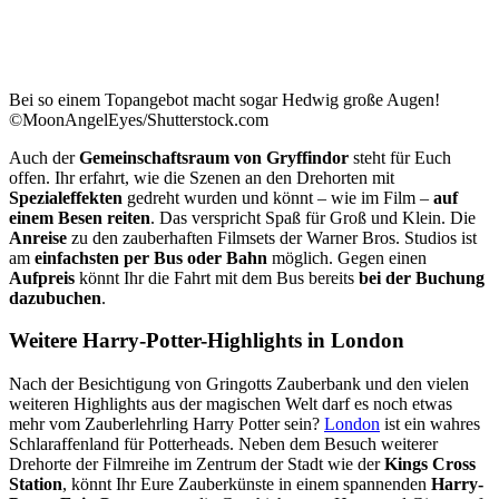
Bei so einem Topangebot macht sogar Hedwig große Augen!
©MoonAngelEyes/Shutterstock.com
Auch der
Gemeinschaftsraum von Gryffindor
steht für Euch
offen. Ihr erfahrt, wie die Szenen an den Drehorten mit
Spezialeffekten
gedreht wurden und könnt – wie im Film –
auf
einem Besen reiten
. Das verspricht Spaß für Groß und Klein. Die
Anreise
zu den zauberhaften Filmsets der Warner Bros. Studios ist
am
einfachsten per Bus oder Bahn
möglich. Gegen einen
Aufpreis
könnt Ihr die Fahrt mit dem Bus bereits
bei der Buchung
dazubuchen
.
Weitere Harry-Potter-Highlights in London
Nach der Besichtigung von Gringotts Zauberbank und den vielen
weiteren Highlights aus der magischen Welt darf es noch etwas
mehr vom Zauberlehrling Harry Potter sein?
London
ist ein wahres
Schlaraffenland für Potterheads. Neben dem Besuch weiterer
Drehorte der Filmreihe im Zentrum der Stadt wie der
Kings Cross
Station
, könnt Ihr Eure Zauberkünste in einem spannenden
Harry-