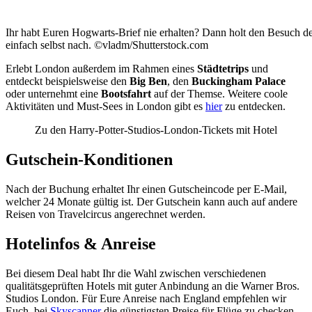
Ihr habt Euren Hogwarts-Brief nie erhalten? Dann holt den Besuch de
einfach selbst nach. ©vladm/Shutterstock.com
Erlebt London außerdem im Rahmen eines
Städtetrips
und
entdeckt beispielsweise den
Big Ben
, den
Buckingham Palace
oder unternehmt eine
Bootsfahrt
auf der Themse. Weitere coole
Aktivitäten und Must-Sees in London gibt es
hier
zu entdecken.
Zu den Harry-Potter-Studios-London-Tickets mit Hotel
Gutschein-Konditionen
Nach der Buchung erhaltet Ihr einen Gutscheincode per E-Mail,
welcher 24 Monate gültig ist. Der Gutschein kann auch auf andere
Reisen von Travelcircus angerechnet werden.
Hotelinfos & Anreise
Bei diesem Deal habt Ihr die Wahl zwischen verschiedenen
qualitätsgeprüften Hotels mit guter Anbindung an die Warner Bros.
Studios London. Für Eure Anreise nach England empfehlen wir
Euch, bei
Skyscanner
die günstigsten Preise für Flüge zu checken.