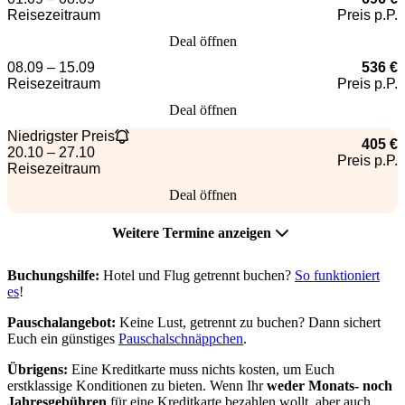
Reisezeitraum
Preis p.P.
Deal öffnen
08.09 – 15.09
536 €
Reisezeitraum
Preis p.P.
Deal öffnen
Niedrigster Preis
405 €
20.10 – 27.10
Preis p.P.
Reisezeitraum
Deal öffnen
Weitere Termine anzeigen
Buchungshilfe:
Hotel und Flug getrennt buchen?
So funktioniert
es
!
Pauschalangebot:
Keine Lust, getrennt zu buchen? Dann sichert
Euch ein günstiges
Pauschalschnäppchen
.
Übrigens:
Eine Kreditkarte muss nichts kosten, um Euch
erstklassige Konditionen zu bieten. Wenn Ihr
weder Monats- noch
Jahresgebühren
für eine Kreditkarte bezahlen wollt, aber auch