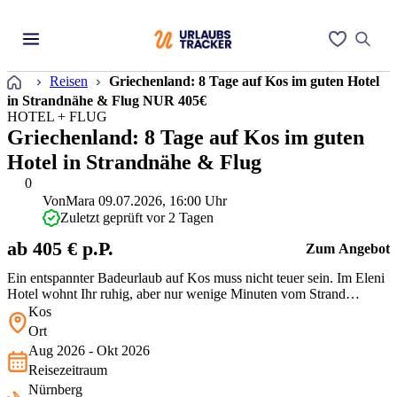
Startseite
Reisen
Griechenland: 8 Tage auf Kos im guten Hotel
in Strandnähe & Flug NUR 405€
HOTEL + FLUG
Griechenland: 8 Tage auf Kos im guten
Hotel in Strandnähe & Flug
0
Von
Mara
09.07.2026, 16:00 Uhr
Zuletzt geprüft vor 2 Tagen
ab 405 € p.P.
Zum Angebot
Ein entspannter Badeurlaub auf Kos muss nicht teuer sein. Im Eleni
Hotel wohnt Ihr ruhig, aber nur wenige Minuten vom Strand
entfernt. Das charmante Haus liegt in Kefalos, einem der schönsten
Kos
Orte der Insel – perfekt, um die Region auf eigene Faust zu
Ort
erkunden.
Aug 2026 - Okt 2026
Reisezeitraum
Nürnberg