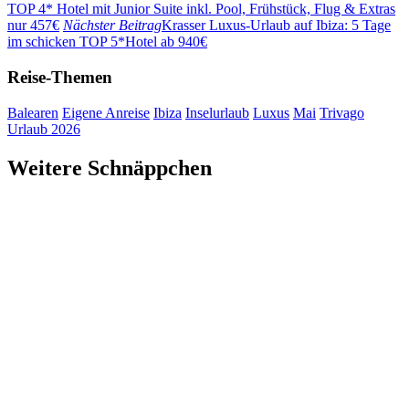
TOP 4* Hotel mit Junior Suite inkl. Pool, Frühstück, Flug & Extras
nur 457€
Nächster Beitrag
Krasser Luxus-Urlaub auf Ibiza: 5 Tage
im schicken TOP 5*Hotel ab 940€
Reise-Themen
Balearen
Eigene Anreise
Ibiza
Inselurlaub
Luxus
Mai
Trivago
Urlaub 2026
Weitere Schnäppchen