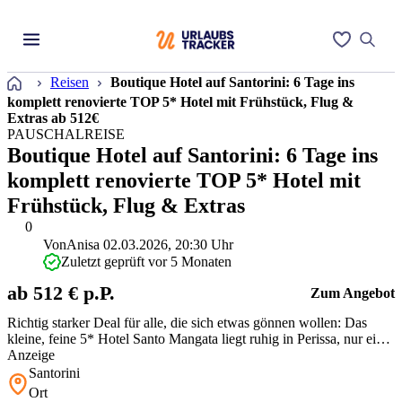
Startseite
Reisen
Boutique Hotel auf Santorini: 6 Tage ins
komplett renovierte TOP 5* Hotel mit Frühstück, Flug &
Extras ab 512€
PAUSCHALREISE
Boutique Hotel auf Santorini: 6 Tage ins
komplett renovierte TOP 5* Hotel mit
Frühstück, Flug & Extras
0
Von
Anisa
02.03.2026, 20:30 Uhr
Zuletzt geprüft vor 5 Monaten
ab 512 € p.P.
Zum Angebot
Richtig starker Deal für alle, die sich etwas gönnen wollen: Das
kleine, feine 5* Hotel Santo Mangata liegt ruhig in Perissa, nur ein
paar Gehminuten vom berühmten schwarzen Strand entfernt.
Anzeige
Komplett renoviert, sehr geschmackvoll eingerichtet und Adults-
Santorini
Only – perfekt für Paare, die Ruhe, Stil und Sonne suchen. Inkl.
Ort