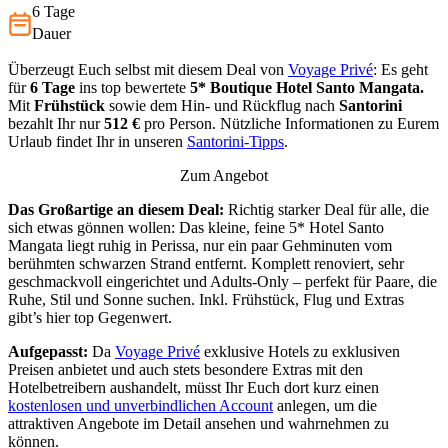
Frühst…
6 Tage
Dauer
Überzeugt Euch selbst mit diesem Deal von
Voyage Privé
: Es geht
für
6 Tage
ins top bewertete
5* Boutique Hotel Santo Mangata.
Mit
Frühstück
sowie dem Hin- und Rückflug nach
Santorini
bezahlt Ihr nur
512 €
pro Person. Nützliche Informationen zu Eurem
Urlaub findet Ihr in unseren
Santorini-Tipps
.
Zum Angebot
Das Großartige an diesem Deal:
Richtig starker Deal für alle, die
sich etwas gönnen wollen: Das kleine, feine 5* Hotel Santo
Mangata liegt ruhig in Perissa, nur ein paar Gehminuten vom
berühmten schwarzen Strand entfernt. Komplett renoviert, sehr
geschmackvoll eingerichtet und Adults-Only – perfekt für Paare, die
Ruhe, Stil und Sonne suchen. Inkl. Frühstück, Flug und Extras
gibt’s hier top Gegenwert.
Aufgepasst:
Da
Voyage Privé
exklusive Hotels zu exklusiven
Preisen anbietet und auch stets besondere Extras mit den
Hotelbetreibern aushandelt, müsst Ihr Euch dort kurz einen
kostenlosen und unverbindlichen Account
anlegen, um die
attraktiven Angebote im Detail ansehen und wahrnehmen zu
können.