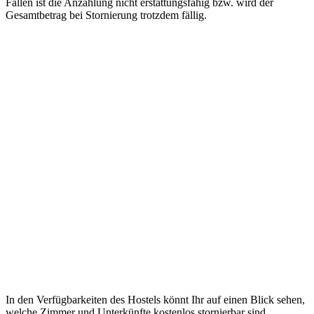
Fällen ist die Anzahlung nicht erstattungsfähig bzw. wird der
Gesamtbetrag bei Stornierung trotzdem fällig.
In den Verfügbarkeiten des Hostels könnt Ihr auf einen Blick sehen,
welche Zimmer und Unterkünfte kostenlos stornierbar sind.