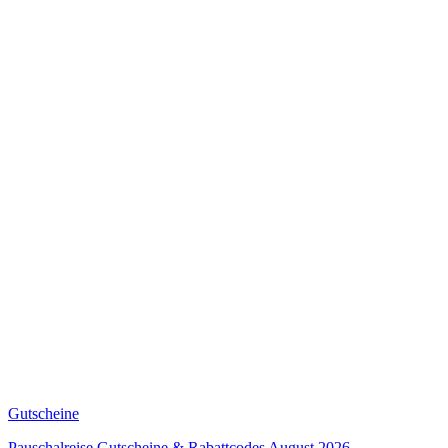
Gutscheine
Pauschalreise Gutscheine & Rabattcodes August 2026