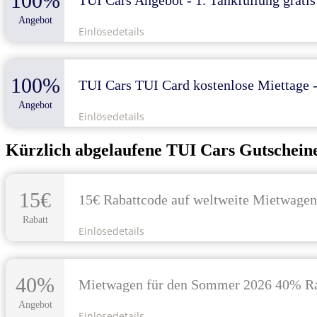
100%
TUI Cars Angebot - 1. Tankfüllung gratis
Angebot
Einlösedetails
100%
TUI Cars TUI Card kostenlose Miettage 
Angebot
Einlösedetails
Kürzlich abgelaufene TUI Cars Gutschein
15€
15€ Rabattcode auf weltweite Mietwage
Rabatt
Einlösedetails
40%
Mietwagen für den Sommer 2026 40% Ra
Angebot
Einlösedetails