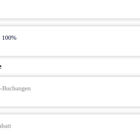
- 100%
e
n-Buchungen
batt