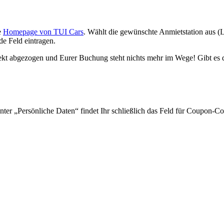
e
Homepage von TUI Cars
. Wählt die gewünschte Anmietstation aus (L
e Feld eintragen.
rekt abgezogen und Eurer Buchung steht nichts mehr im Wege! Gibt es
nter „Persönliche Daten“ findet Ihr schließlich das Feld für Coupon-