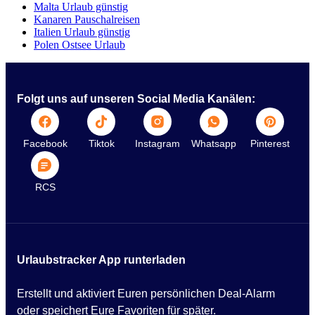
Malta Urlaub günstig
Kanaren Pauschalreisen
Italien Urlaub günstig
Polen Ostsee Urlaub