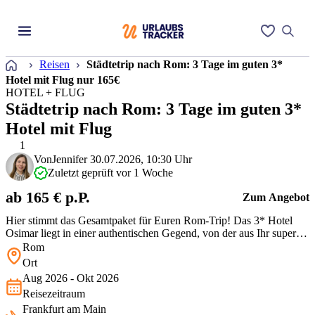
Startseite
Reisen
Städtetrip nach Rom: 3 Tage im guten 3*
Hotel mit Flug nur 165€
HOTEL + FLUG
Städtetrip nach Rom: 3 Tage im guten 3*
Hotel mit Flug
1
Von
Jennifer
30.07.2026, 10:30 Uhr
Zuletzt geprüft vor 1 Woche
ab 165 € p.P.
Zum Angebot
Hier stimmt das Gesamtpaket für Euren Rom-Trip! Das 3* Hotel
Osimar liegt in einer authentischen Gegend, von der aus Ihr super
mit dem Bus ins Zentrum kommt. Perfekt für alle, die ihr Geld lieber
Rom
für Pizza und Gelato ausgeben wollen. Ein wirklich starkes Preis-
Ort
Leistungs-Verhältnis für einen Kurztrip in die Ewige Stadt.
Aug 2026 - Okt 2026
Reisezeitraum
Frankfurt am Main