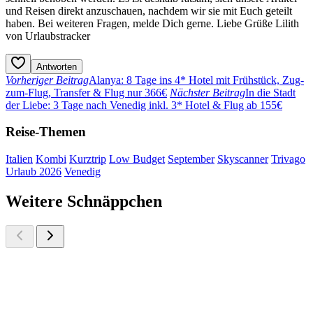
und Reisen direkt anzuschauen, nachdem wir sie mit Euch geteilt
haben. Bei weiteren Fragen, melde Dich gerne. Liebe Grüße Lilith
von Urlaubstracker
Antworten
Vorheriger Beitrag
Alanya: 8 Tage ins 4* Hotel mit Frühstück, Zug-
zum-Flug, Transfer & Flug nur 366€
Nächster Beitrag
In die Stadt
der Liebe: 3 Tage nach Venedig inkl. 3* Hotel & Flug ab 155€
Reise-Themen
Italien
Kombi
Kurztrip
Low Budget
September
Skyscanner
Trivago
Urlaub 2026
Venedig
Weitere Schnäppchen