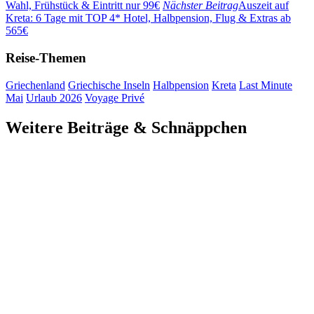
Wahl, Frühstück & Eintritt nur 99€
Nächster Beitrag
Auszeit auf
Kreta: 6 Tage mit TOP 4* Hotel, Halbpension, Flug & Extras ab
565€
Reise-Themen
Griechenland
Griechische Inseln
Halbpension
Kreta
Last Minute
Mai
Urlaub 2026
Voyage Privé
Weitere Beiträge & Schnäppchen