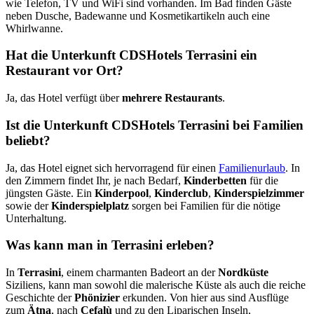
wie Telefon, TV und WiFi sind vorhanden. Im Bad finden Gäste
neben Dusche, Badewanne und Kosmetikartikeln auch eine
Whirlwanne.
Hat die Unterkunft CDSHotels Terrasini ein
Restaurant vor Ort?
Ja, das Hotel verfügt über
mehrere Restaurants
.
Ist die Unterkunft CDSHotels Terrasini bei Familien
beliebt?
Ja, das Hotel eignet sich hervorragend für einen
Familienurlaub
. In
den Zimmern findet Ihr, je nach Bedarf,
Kinderbetten
für die
jüngsten Gäste. Ein
Kinderpool
,
Kinderclub
,
Kinderspielzimmer
sowie der
Kinderspielplatz
sorgen bei Familien für die nötige
Unterhaltung.
Was kann man in Terrasini erleben?
In
Terrasini
, einem charmanten Badeort an der
Nordküste
Siziliens, kann man sowohl die malerische Küste als auch die reiche
Geschichte der
Phönizier
erkunden. Von hier aus sind Ausflüge
zum
Ätna
, nach
Cefalù
und zu den Liparischen Inseln,