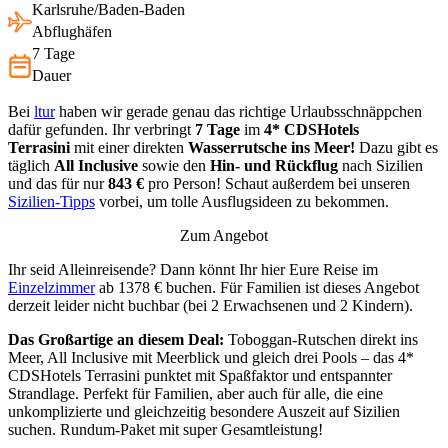
Karlsruhe/Baden-Baden
Abflughäfen
7 Tage
Dauer
Bei
ltur
haben wir gerade genau das richtige Urlaubsschnäppchen
dafür gefunden. Ihr verbringt
7 Tage
im
4* CDSHotels
Terrasini
mit einer direkten
Wasserrutsche ins Meer!
Dazu gibt es
täglich
All Inclusive
sowie den
Hin- und Rückflug
nach Sizilien
und das für nur
843 €
pro Person! Schaut außerdem bei unseren
Sizilien-Tipps
vorbei, um tolle Ausflugsideen zu bekommen.
Zum Angebot
Ihr seid Alleinreisende? Dann könnt Ihr hier Eure Reise im
Einzelzimmer
ab 1378 € buchen. Für Familien ist dieses Angebot
derzeit leider nicht buchbar (bei 2 Erwachsenen und 2 Kindern).
Das Großartige an diesem Deal:
Toboggan-Rutschen direkt ins
Meer, All Inclusive mit Meerblick und gleich drei Pools – das 4*
CDSHotels Terrasini punktet mit Spaßfaktor und entspannter
Strandlage. Perfekt für Familien, aber auch für alle, die eine
unkomplizierte und gleichzeitig besondere Auszeit auf Sizilien
suchen. Rundum-Paket mit super Gesamtleistung!