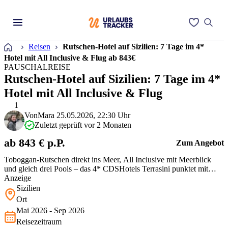
Startseite
Reisen
Rutschen-Hotel auf Sizilien: 7 Tage im 4*
Hotel mit All Inclusive & Flug ab 843€
PAUSCHALREISE
Rutschen-Hotel auf Sizilien: 7 Tage im 4*
Hotel mit All Inclusive & Flug
1
Von
Mara
25.05.2026, 22:30 Uhr
Zuletzt geprüft vor 2 Monaten
ab 843 € p.P.
Zum Angebot
Toboggan-Rutschen direkt ins Meer, All Inclusive mit Meerblick
und gleich drei Pools – das 4* CDSHotels Terrasini punktet mit
Spaßfaktor und entspannter Strandlage. Perfekt für Familien, aber
Anzeige
auch für alle, die eine unkomplizierte und gleichzeitig besondere
Sizilien
Auszeit auf Sizilien suchen. Rundum-Paket mit super
Ort
Gesamtleistung!
Mai 2026 - Sep 2026
Reisezeitraum