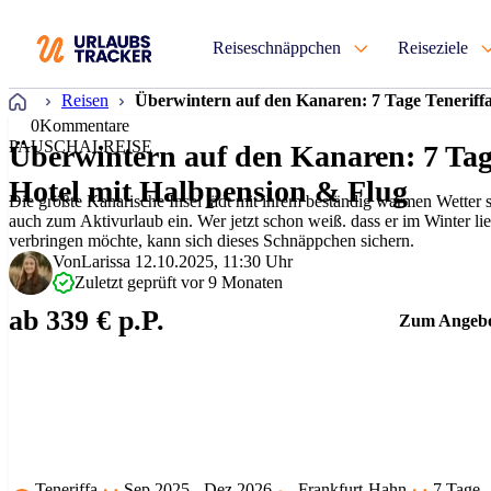
Reiseschnäppchen
Reiseziele
Startseite
Reisen
Überwintern auf den Kanaren: 7 Tage Teneriffa
0
Kommentare
PAUSCHALREISE
Überwintern auf den Kanaren: 7 Tage
Hotel mit Halbpension & Flug
Die größte Kanarische Insel lädt mit ihrem beständig warmen Wetter
auch zum Aktivurlaub ein. Wer jetzt schon weiß. dass er im Winter l
verbringen möchte, kann sich dieses Schnäppchen sichern.
Von
Larissa
12.10.2025, 11:30 Uhr
Zuletzt geprüft vor 9 Monaten
ab 339 € p.P.
Zum Angeb
Teneriffa
Sep 2025 - Dez 2026
Frankfurt-Hahn
7 Tage