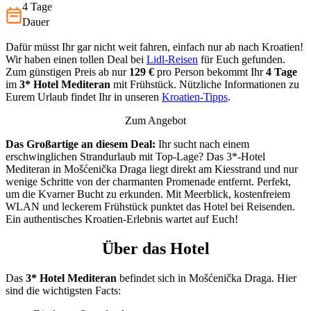
4 Tage
Dauer
Dafür müsst Ihr gar nicht weit fahren, einfach nur ab nach Kroatien!
Wir haben einen tollen Deal bei
Lidl-Reisen
für Euch gefunden.
Zum günstigen Preis ab nur
129 €
pro Person bekommt Ihr
4 Tage
im
3*
Hotel Mediteran
mit Frühstück. Nützliche Informationen zu
Eurem Urlaub findet Ihr in unseren
Kroatien-Tipps
.
Zum Angebot
Das Großartige an diesem Deal:
Ihr sucht nach einem
erschwinglichen Strandurlaub mit Top-Lage? Das 3*-Hotel
Mediteran in Mošćenička Draga liegt direkt am Kiesstrand und nur
wenige Schritte von der charmanten Promenade entfernt. Perfekt,
um die Kvarner Bucht zu erkunden. Mit Meerblick, kostenfreiem
WLAN und leckerem Frühstück punktet das Hotel bei Reisenden.
Ein authentisches Kroatien-Erlebnis wartet auf Euch!
Über das Hotel
Das
3* Hotel Mediteran
befindet sich in Mošćenička Draga. Hier
sind die wichtigsten Facts: