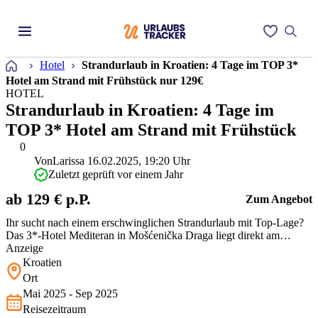
Startseite
Hotel
Strandurlaub in Kroatien: 4 Tage im TOP 3*
Hotel am Strand mit Frühstück nur 129€
HOTEL
Strandurlaub in Kroatien: 4 Tage im
TOP 3* Hotel am Strand mit Frühstück
0
Von
Larissa
16.02.2025, 19:20 Uhr
Zuletzt geprüft vor einem Jahr
ab 129 € p.P.
Zum Angebot
Ihr sucht nach einem erschwinglichen Strandurlaub mit Top-Lage?
Das 3*-Hotel Mediteran in Mošćenička Draga liegt direkt am
Kiesstrand und nur wenige Schritte von der charmanten Promenade
Anzeige
entfernt. Perfekt, um die Kvarner Bucht zu erkunden. Mit
Kroatien
Meerblick, kostenfreiem WLAN und leckerem Frühstück punktet
Ort
das Hotel bei Reisend…
Mai 2025 - Sep 2025
Reisezeitraum