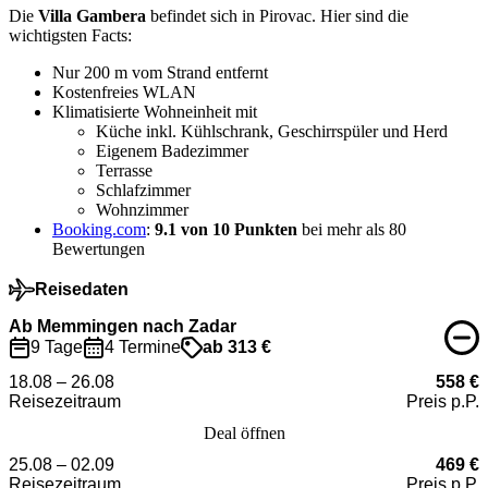
Die
Villa Gambera
befindet sich in Pirovac. Hier sind die
wichtigsten Facts:
Nur 200 m vom Strand entfernt
Kostenfreies WLAN
Klimatisierte Wohneinheit mit
Küche inkl. Kühlschrank, Geschirrspüler und Herd
Eigenem Badezimmer
Terrasse
Schlafzimmer
Wohnzimmer
Booking.com
:
9.1 von 10 Punkten
bei mehr als 80
Bewertungen
Reisedaten
Ab Memmingen nach Zadar
9 Tage
4 Termine
ab 313 €
18.08 – 26.08
558 €
Reisezeitraum
Preis p.P.
Deal öffnen
25.08 – 02.09
469 €
Reisezeitraum
Preis p.P.