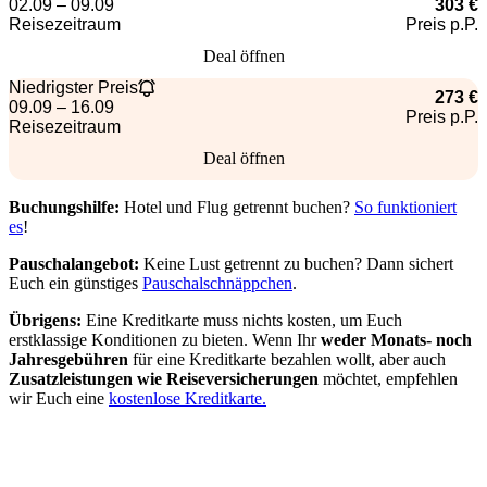
02.09 – 09.09
303 €
Reisezeitraum
Preis p.P.
Deal öffnen
Niedrigster Preis
273 €
09.09 – 16.09
Preis p.P.
Reisezeitraum
Deal öffnen
Buchungshilfe:
Hotel und Flug getrennt buchen?
So funktioniert
es
!
Pauschalangebot:
Keine Lust getrennt zu buchen? Dann sichert
Euch ein günstiges
Pauschalschnäppchen
.
Übrigens:
Eine Kreditkarte muss nichts kosten, um Euch
erstklassige Konditionen zu bieten. Wenn Ihr
weder Monats- noch
Jahresgebühren
für eine Kreditkarte bezahlen wollt, aber auch
Zusatzleistungen wie Reiseversicherungen
möchtet, empfehlen
wir Euch eine
kostenlose Kreditkarte.