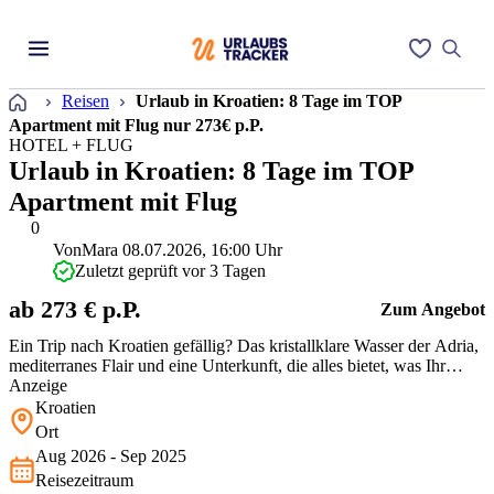
Startseite
Reisen
Urlaub in Kroatien: 8 Tage im TOP
Apartment mit Flug nur 273€ p.P.
HOTEL + FLUG
Urlaub in Kroatien: 8 Tage im TOP
Apartment mit Flug
0
Von
Mara
08.07.2026, 16:00 Uhr
Zuletzt geprüft vor 3 Tagen
ab 273 € p.P.
Zum Angebot
Ein Trip nach Kroatien gefällig? Das kristallklare Wasser der Adria,
mediterranes Flair und eine Unterkunft, die alles bietet, was Ihr
braucht. Das Villa Gambera punktet mit Top-Bewertungen,
Anzeige
modernen Apartments und einer Küche für Selbstversorger.
Kroatien
Strandnähe, Terrasse und kostenloses WLAN machen sie zur
Ort
perfekten Wahl für e…
Aug 2026 - Sep 2025
Reisezeitraum