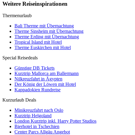
Weitere Reiseinspirationen
Thermenurlaub
Bali Therme mit Übernachtung
Therme Sinsheim mit Übernachtung
Therme Erding mit Übernachtung
Tropical Island mit Hotel
Therme Euskirchen mit Hotel
Special Reisedeals
Günstige DB Tickets
Kurztrip Mallorca am Ballermann
Nilkreuzfahrt in Ägypten
Der König der Löwen mit Hotel
Kappadokien Rundreise
Kurzurlaub Deals
Minikreuzfahrt nach Oslo
Kurztrip Helgoland
London Kurztrip inkl. Harry Potter Studios
Bierhotel in Tschechien
Center Parcs Allgäu Angebot