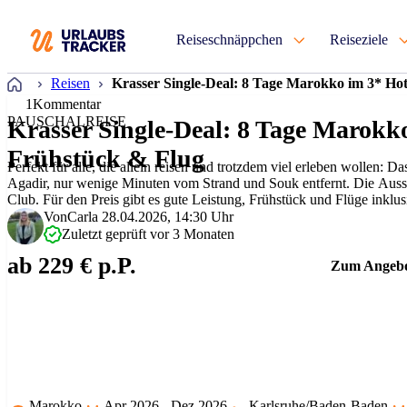
Reiseschnäppchen
Reiseziele
Startseite
Reisen
Krasser Single-Deal: 8 Tage Marokko im 3* Ho
1
Kommentar
PAUSCHALREISE
Krasser Single-Deal: 8 Tage Marokko
Frühstück & Flug
Perfekt für alle, die allein reisen und trotzdem viel erleben wollen: Da
Agadir, nur wenige Minuten vom Strand und Souk entfernt. Die Ausst
Club. Für den Preis gibt es gute Leistung, Frühstück und Flüge inklus
kleinem Budg…
Von
Carla
28.04.2026, 14:30 Uhr
Zuletzt geprüft vor 3 Monaten
ab 229 € p.P.
Zum Angeb
Marokko
Apr 2026 - Dez 2026
Karlsruhe/Baden-Baden