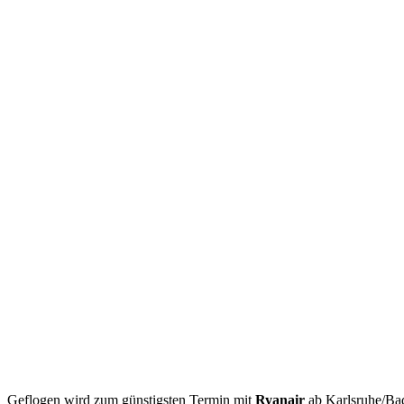
Geflogen wird zum günstigsten Termin mit
Ryanair
ab Karlsruhe/Ba