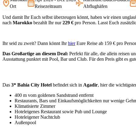
Ort
Reisezeitraum
Abflughäfen
Und damit Ihr Euch selbst überzeugen könnt, haben wir einen unglau
nach
Marokko
bezahlt Ihr nur
229 €
pro Person. Lasst Euch zusätzl
Ihr seid zu zweit? Dann könnt Ihr
hier
Eure Reise ab 159 € pro Perso
Das Großartige an diesem Deal:
Perfekt für alle, die allein reisen
Ausstattung punktet mit Pool, Bar und Club. Für den Preis gibt es gu
Das
3* Bahia City Hotel
befindet sich in
Agadir
, hier die wichtigste
400 m vom goldenen Sandstrand entfernt
Restaurants, Bars und Einkaufsmöglichkeiten nur wenige Gehm
Klimatisierte Zimmer
Hoteleigenes Restaurant sowie Pub und Lounge
Hoteleigener Nachtclub
Außenpool