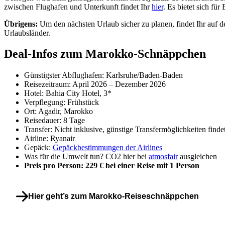
zwischen Flughafen und Unterkunft findet Ihr
hier
. Es bietet sich fü
Übrigens:
Um den nächsten Urlaub sicher zu planen, findet Ihr auf d
Urlaubsländer.
Deal-Infos zum Marokko-Schnäppchen
Günstigster Abflughafen: Karlsruhe/Baden-Baden
Reisezeitraum: April 2026 – Dezember 2026
Hotel: Bahia City Hotel, 3*
Verpflegung: Frühstück
Ort: Agadir, Marokko
Reisedauer: 8 Tage
Transfer: Nicht inklusive, günstige Transfermöglichkeiten finde
Airline: Ryanair
Gepäck:
Gepäckbestimmungen der Airlines
Was für die Umwelt tun? CO2 hier bei
atmosfair
ausgleichen
Preis pro Person: 229 € bei einer Reise mit 1 Person
Hier geht’s zum Marokko-Reiseschnäppchen