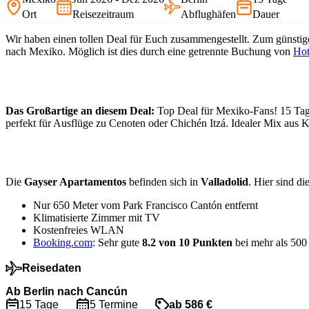
Ort
Reisezeitraum
Abflughäfen
Dauer
Wir haben einen tollen Deal für Euch zusammengestellt. Zum günstig
nach Mexiko. Möglich ist dies durch eine getrennte Buchung von
Hot
Das Großartige an diesem Deal:
Top Deal für Mexiko-Fans! 15 Tage 
perfekt für Ausflüge zu Cenoten oder Chichén Itzá. Idealer Mix aus 
Die
Gayser Apartamentos
befinden sich in
Valladolid
. Hier sind di
Nur 650 Meter vom Park Francisco Cantón entfernt
Klimatisierte Zimmer mit TV
Kostenfreies WLAN
Booking.com
: Sehr gute
8.2 von 10 Punkten
bei mehr als 50
Reisedaten
Ab Berlin nach Cancún
15 Tage
5 Termine
ab 586 €