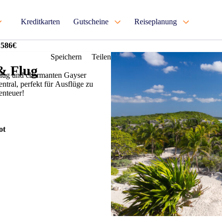
Kreditkarten
Gutscheine
Reiseplanung
 586€
Speichern
Teilen
& Flug
Flug und charmanten Gayser
entral, perfekt für Ausflüge zu
enteuer!
ot