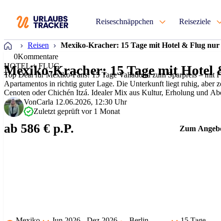
Reiseschnäppchen
Reiseziele
Startseite
Reisen
Mexiko-Kracher: 15 Tage mit Hotel & Flug nur
0
Kommentare
HOTEL + FLUG
Mexiko-Kracher: 15 Tage mit Hotel 
Top Deal für Mexiko-Fans! 15 Tage Valladolid zum Sparpreis – mit 
Apartamentos in richtig guter Lage. Die Unterkunft liegt ruhig, aber z
Cenoten oder Chichén Itzá. Idealer Mix aus Kultur, Erholung und Ab
Von
Carla
12.06.2026, 12:30 Uhr
Zuletzt geprüft vor 1 Monat
ab 586 € p.P.
Zum Angeb
Mexiko
Jun 2026 - Dez 2026
Berlin
15 Tage