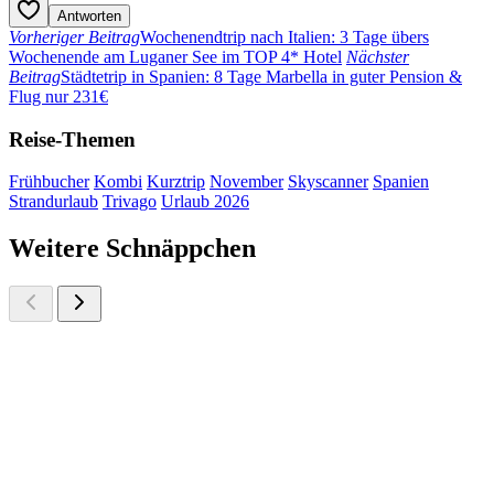
Antworten
Vorheriger Beitrag
Wochenendtrip nach Italien: 3 Tage übers
Wochenende am Luganer See im TOP 4* Hotel
Nächster
Beitrag
Städtetrip in Spanien: 8 Tage Marbella in guter Pension &
Flug nur 231€
Reise-Themen
Frühbucher
Kombi
Kurztrip
November
Skyscanner
Spanien
Strandurlaub
Trivago
Urlaub 2026
Weitere Schnäppchen