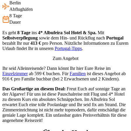
Berlin
Abflughäfen
8 Tage
Dauer
Es geht
8 Tage
ins
4* Albufeira Sol Hotel & Spa.
Mit
Selbstverpflegung
sowie dem Hin- und Rückflug nach
Portugal
bezahlt Ihr nur
413 €
pro Person. Nützliche Informationen zu Eurem
Urlaub findet Ihr in unseren
Portugal-Tipps
.
Zum Angebot
Ihr seid Alleinreisende? Dann könnt Ihr hier Eure Reise im
Einzelzimmer
ab 599 € buchen. Für
Familien
ist dieses Angebot ab
916 € pro Familie buchbar (bei 2 Erwachsenen und 2 Kindern).
Das Großartige an diesem Deal:
Freut Euch auf sonnige Tage an
der Algarve! Für uns ist diese Pauschalreise mit Flug und 4* Hotel
zu diesem Kurs ein absolutes Schnäppchen. Im Albufeira Sol
erwartet Euch eine tolle Poolanlage und Ihr seid fix am Strand. Die
Zimmereinrichtung ist nicht mehr topmodern, dafür entschädigt die
geniale Lage komplett. Ein unfassbar gutes Preisverhältnis für diese
angenehme Reisezeit!