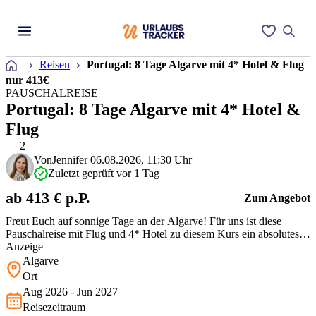
Startseite
Reisen
Portugal: 8 Tage Algarve mit 4* Hotel & Flug
nur 413€
PAUSCHALREISE
Portugal: 8 Tage Algarve mit 4* Hotel &
Flug
2
Von
Jennifer
06.08.2026, 11:30 Uhr
Zuletzt geprüft vor 1 Tag
ab 413 € p.P.
Zum Angebot
Freut Euch auf sonnige Tage an der Algarve! Für uns ist diese
Pauschalreise mit Flug und 4* Hotel zu diesem Kurs ein absolutes
Schnäppchen. Im Albufeira Sol erwartet Euch eine tolle Poolanlage
Anzeige
und Ihr seid fix am Strand. Die Zimmereinrichtung ist nicht mehr
Algarve
topmodern, dafür entschädigt die geniale Lage komplett. Ein
Ort
unfassb…
Aug 2026 - Jun 2027
Reisezeitraum