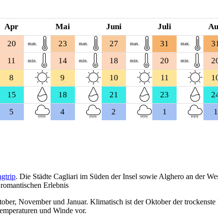
Apr
Mai
Juni
Juli
A
20
23
27
31
3
max.
max.
max.
max.
11
14
18
20
2
min.
min.
min.
min.
8
9
10
11
1
15
18
21
23
2
5
4
2
1
1
ngtrip
. Die Städte Cagliari im Süden der Insel sowie Alghero an der We
romantischen Erlebnis
tober, November und Januar. Klimatisch ist der Oktober der trockenste
Temperaturen und Winde vor.