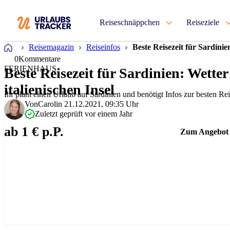
Reiseschnäppchen
Reiseziele
Startseite
Reisemagazin
Reiseinfos
Beste Reisezeit für Sardinie
0
Kommentare
FERIENHAUS
Beste Reisezeit für Sardinien: Wette
italienischen Insel
Ihr plant einen Urlaub auf Sardinien und benötigt Infos zur besten Rei
Von
Carolin
21.12.2021, 09:35 Uhr
Zuletzt geprüft vor einem Jahr
ab 1 € p.P.
Zum Angebot