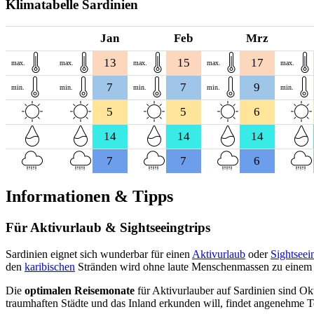
Klimatabelle Sardinien
Jan
Feb
Mrz
13
15
17
max.
max.
max.
max.
max.
7
7
9
min.
min.
min.
min.
min.
5
5
6
14
14
14
7
7
6
Informationen & Tipps
Für Aktivurlaub & Sightseeingtrips
Sardinien eignet sich wunderbar für einen
Aktivurlaub
oder
Sightseei
den
karibischen
Stränden wird ohne laute Menschenmassen zu einem 
Die
optimalen Reisemonate
für Aktivurlauber auf Sardinien sind Ok
traumhaften Städte und das Inland erkunden will, findet angenehme 