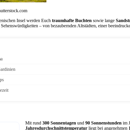
hutterstock.com
lienischen Insel werden Euch
traumhafte Buchten
sowie lange
Sandst
ehenswürdigkeiten – von bezaubernden Altstädten, einer beeindrucken
ma
Sardinien
ps
ezeit
Mit rund
300 Sonnentagen
und
90 Sonnenstunden
im J
Jahresdurchschnittstemperatur
liegt bei angenehmen