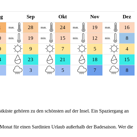
ug
Sep
Okt
Nov
Dez
1
28
24
19
16
max.
max.
max.
max.
0
19
15
12
8
min.
min.
min.
min.
0
9
7
5
4
4
23
21
18
15
3
5
7
8
stküste gehören zu den schönsten auf der Insel. Ein Spaziergang an
 Monat für einen Sardinien Urlaub außerhalb der Badesaison. Wer die