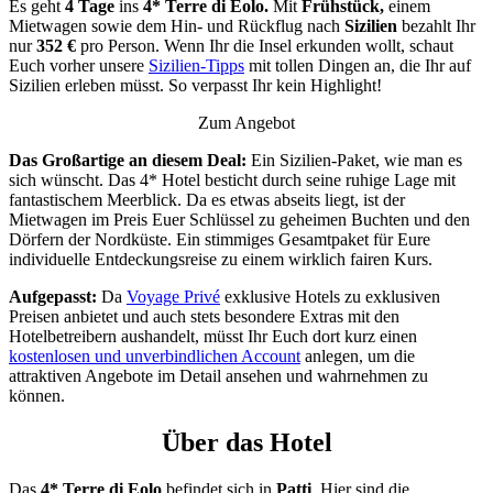
Es geht
4 Tage
ins
4* Terre di Eolo.
Mit
Frühstück,
einem
Mietwagen sowie dem Hin- und Rückflug nach
Sizilien
bezahlt Ihr
nur
352 €
pro Person. Wenn Ihr die Insel erkunden wollt, schaut
Euch vorher unsere
Sizilien-Tipps
mit tollen Dingen an, die Ihr auf
Sizilien erleben müsst. So verpasst Ihr kein Highlight!
Zum Angebot
Das Großartige an diesem Deal:
Ein Sizilien-Paket, wie man es
sich wünscht. Das 4* Hotel besticht durch seine ruhige Lage mit
fantastischem Meerblick. Da es etwas abseits liegt, ist der
Mietwagen im Preis Euer Schlüssel zu geheimen Buchten und den
Dörfern der Nordküste. Ein stimmiges Gesamtpaket für Eure
individuelle Entdeckungsreise zu einem wirklich fairen Kurs.
Aufgepasst:
Da
Voyage Privé
exklusive Hotels zu exklusiven
Preisen anbietet und auch stets besondere Extras mit den
Hotelbetreibern aushandelt, müsst Ihr Euch dort kurz einen
kostenlosen und unverbindlichen Account
anlegen, um die
attraktiven Angebote im Detail ansehen und wahrnehmen zu
können.
Über das Hotel
Das
4* Terre di Eolo
befindet sich in
Patti
. Hier sind die