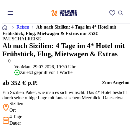
Startseite
Reisen
Ab nach Sizilien: 4 Tage im 4* Hotel mit
Frühstück, Flug, Mietwagen & Extras nur 352€
PAUSCHALREISE
Ab nach Sizilien: 4 Tage im 4* Hotel mit
Frühstück, Flug, Mietwagen & Extras
0
Von
Mara
29.07.2026, 19:30 Uhr
Zuletzt geprüft vor 1 Woche
ab 352 € p.P.
Zum Angebot
Ein Sizilien-Paket, wie man es sich wünscht. Das 4* Hotel besticht
durch seine ruhige Lage mit fantastischem Meerblick. Da es etwas
abseits liegt, ist der Mietwagen im Preis Euer Schlüssel zu geheimen
Sizilien
Buchten und den Dörfern der Nordküste. Ein stimmiges
Ort
Gesamtpaket für Eure individuelle Entdeckungsreise zu einem
4 Tage
wirklich fa…
Dauer