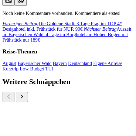
Noch keine Kommentare vorhanden. Kommentiere als erstes!
Vorheriger Beitrag
Die Goldene Stadt: 3 Tage Prag im TOP 4*
Designhotel inkl. Frühstück für NUR 90€
Nächster Beitrag
Auszeit
im Bayerischen Wald: 4 Tage im Burghotel am Hohen Bogen mit
Frühstück nur 189€
Reise-Themen
August
Bayerischer Wald
Bayern
Deutschland
Eigene Anreise
Kurztrip
Low Budget
TUI
Weitere Schnäppchen