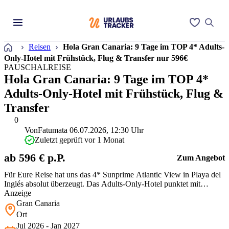
Startseite
Reisen
Hola Gran Canaria: 9 Tage im TOP 4* Adults-
Only-Hotel mit Frühstück, Flug & Transfer nur 596€
PAUSCHALREISE
Hola Gran Canaria: 9 Tage im TOP 4*
Adults-Only-Hotel mit Frühstück, Flug &
Transfer
0
Von
Fatumata
06.07.2026, 12:30 Uhr
Zuletzt geprüft vor 1 Monat
ab 596 € p.P.
Zum Angebot
Für Eure Reise hat uns das 4* Sunprime Atlantic View in Playa del
Inglés absolut überzeugt. Das Adults-Only-Hotel punktet mit
ruhigen Pools und eigener Kochnische. In Anbetracht der teuren
Anzeige
Sommersaison ist das Angebot samt Flug und Frühstück für diese
Gran Canaria
Lage im Mai ein extrem fairer Deal.
Ort
Jul 2026 - Jan 2027