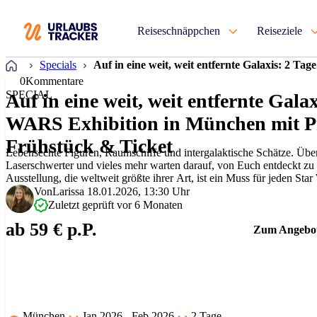
Reiseschnäppchen
Reiseziele
Startseite
Specials
Auf in eine weit, weit entfernte Galaxis: 2
0
Kommentare
SPECIAL
Auf in eine weit, weit entfernte Gal
WARS Exhibition in München mit P
Frühstück & Ticket
Lebensechte Figuren, Raumschiffe und intergalaktische Schätze. Übe
Laserschwerter und vieles mehr warten darauf, von Euch entdeckt zu
Ausstellung, die weltweit größte ihrer Art, ist ein Muss für jeden Star
die Chance, dabei zu sei…
Von
Larissa
18.01.2026, 13:30 Uhr
Zuletzt geprüft vor 6 Monaten
ab 59 € p.P.
Zum Angebo
München
Jan 2026 - Feb 2026
2 Tage