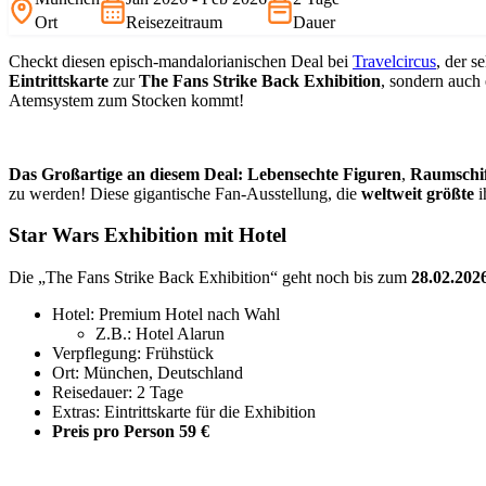
Ort
Reisezeitraum
Dauer
Checkt diesen episch-mandalorianischen Deal bei
Travelcircus
, der s
Eintrittskarte
zur
The Fans Strike Back Exhibition
, sondern auch
Atemsystem zum Stocken kommt!
Das Großartige an diesem Deal:
Lebensechte Figuren
,
Raumschif
zu werden! Diese gigantische Fan-Ausstellung, die
weltweit größte
i
Star Wars Exhibition mit Hotel
Die „The Fans Strike Back Exhibition“ geht noch bis zum
28.02.202
Hotel: Premium Hotel nach Wahl
Z.B.: Hotel Alarun
Verpflegung: Frühstück
Ort: München, Deutschland
Reisedauer: 2 Tage
Extras: Eintrittskarte für die Exhibition
Preis pro Person 59 €