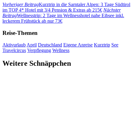
Vorheriger Beitrag
Kurztrip in die Sarntaler Alpen: 3 Tage Südtirol
im TOP 4* Hotel mit 3/4 Pension & Extras ab 215€
Nächster
Beitrag
Wellnesstrip: 2 Tage im Wellnesshotel nahe Eibsee inkl.
leckerem Frühstück ab nur 73€
Reise-Themen
Aktivurlaub
April
Deutschland
Eigene Anreise
Kurztrip
See
Travelcircus
Verpflegung
Wellness
Weitere Schnäppchen