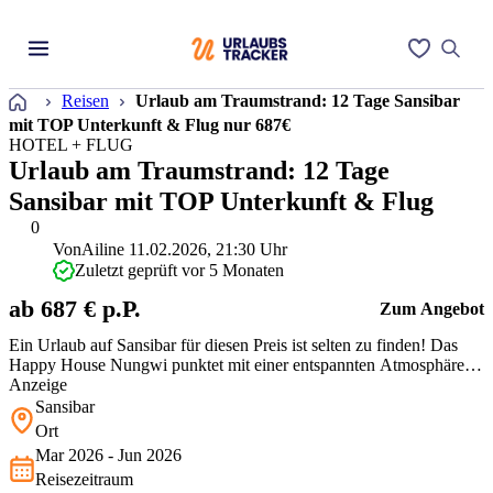
Startseite
Reisen
Urlaub am Traumstrand: 12 Tage Sansibar
mit TOP Unterkunft & Flug nur 687€
HOTEL + FLUG
Urlaub am Traumstrand: 12 Tage
Sansibar mit TOP Unterkunft & Flug
0
Von
Ailine
11.02.2026, 21:30 Uhr
Zuletzt geprüft vor 5 Monaten
ab 687 € p.P.
Zum Angebot
Ein Urlaub auf Sansibar für diesen Preis ist selten zu finden! Das
Happy House Nungwi punktet mit einer entspannten Atmosphäre
und einer top Lage in Strandnähe. Perfekt für alle, die sich auch mal
Anzeige
abseits der Touristenmassen bewegen möchten. Dazu saubere
Sansibar
Zimmer mit eigenem Bad, kostenfreies WLAN und eine
Ort
Gemeinschaftsküche.…
Mar 2026 - Jun 2026
Reisezeitraum