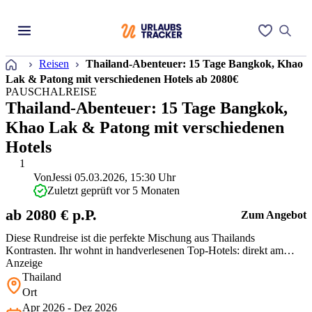
Startseite
Reisen
Thailand-Abenteuer: 15 Tage Bangkok, Khao
Lak & Patong mit verschiedenen Hotels ab 2080€
PAUSCHALREISE
Thailand-Abenteuer: 15 Tage Bangkok,
Khao Lak & Patong mit verschiedenen
Hotels
1
Von
Jessi
05.03.2026, 15:30 Uhr
Zuletzt geprüft vor 5 Monaten
ab 2080 € p.P.
Zum Angebot
Diese Rundreise ist die perfekte Mischung aus Thailands
Kontrasten. Ihr wohnt in handverlesenen Top-Hotels: direkt am
Fluss in Bangkok, in einer ruhigen Oase in Khao Lak und mit
Anzeige
genialem Ausblick über Patong. Für diesen Komfort ein absolut
Thailand
fairer Deal. Dank Selbstverpflegung könnt Ihr Euch authentisch
Ort
durch die Garküchen pr…
Apr 2026 - Dez 2026