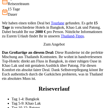
Reisezeitraum
15 Tage
Dauer
Wir haben einen tollen Deal bei
Tourlane
gefunden. Es geht
15
Tage
in verschiedene Hotels in Bangkok, Khao Lak und Patong.
Dabei bezahlt Ihr nur
2080 €
pro Person. Nützliche Informationen
zu Eurem Urlaub findet Ihr in unseren
Thailand-Tipps
.
Zum Angebot
Das Großartige an diesem Deal:
Diese Rundreise ist die perfekte
Mischung aus Thailands Kontrasten. Ihr wohnt in handverlesenen
Top-Hotels: direkt am Fluss in Bangkok, in einer ruhigen Oase in
Khao Lak und mit genialem Ausblick über Patong. Für diesen
Komfort ein absolut fairer Deal. Dank Selbstverpflegung könnt Ihr
Euch authentisch durch die Garküchen probieren, was in Thailand
ein absolutes Muss ist.
Reiseverlauf
Tag 1-4: Bangkok
Tag 5-9: Khao Lak
Tag 10-15: Patong