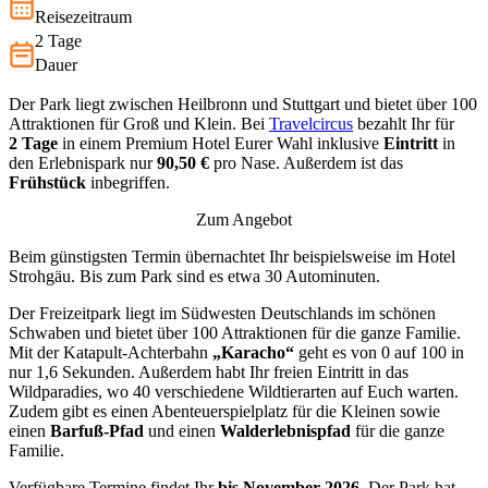
Reisezeitraum
2 Tage
Dauer
Der Park liegt zwischen Heilbronn und Stuttgart und bietet über 100
Attraktionen für Groß und Klein. Bei
Travelcircus
bezahlt Ihr für
2
Tage
in einem Premium Hotel Eurer Wahl inklusive
Eintritt
in
den Erlebnispark nur
90,50
€
pro Nase. Außerdem ist das
Frühstück
inbegriffen.
Zum Angebot
Beim günstigsten Termin übernachtet Ihr beispielsweise im Hotel
Strohgäu. Bis zum Park sind es etwa 30 Autominuten.
Der Freizeitpark liegt im Südwesten Deutschlands im schönen
Schwaben und bietet über 100 Attraktionen für die ganze Familie.
Mit der Katapult-Achterbahn
„Karacho“
geht es von 0 auf 100 in
nur 1,6 Sekunden. Außerdem habt Ihr freien Eintritt in das
Wildparadies, wo 40 verschiedene Wildtierarten auf Euch warten.
Zudem gibt es einen Abenteuerspielplatz für die Kleinen sowie
einen
Barfuß-Pfad
und einen
Walderlebnispfad
für die ganze
Familie.
Verfügbare Termine findet Ihr
bis November 2026
. Der Park hat