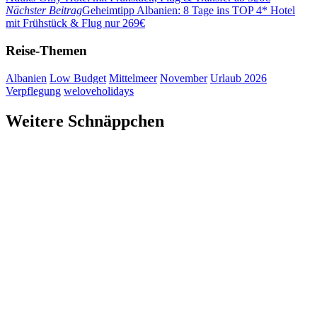
Nächster Beitrag
Geheimtipp Albanien: 8 Tage ins TOP 4* Hotel
mit Frühstück & Flug nur 269€
Reise-Themen
Albanien
Low Budget
Mittelmeer
November
Urlaub 2026
Verpflegung
weloveholidays
Weitere Schnäppchen