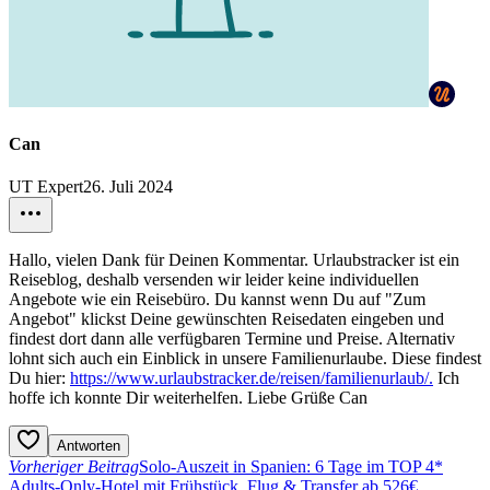
Can
UT Expert
26. Juli 2024
Hallo, vielen Dank für Deinen Kommentar. Urlaubstracker ist ein
Reiseblog, deshalb versenden wir leider keine individuellen
Angebote wie ein Reisebüro. Du kannst wenn Du auf "Zum
Angebot" klickst Deine gewünschten Reisedaten eingeben und
findest dort dann alle verfügbaren Termine und Preise. Alternativ
lohnt sich auch ein Einblick in unsere Familienurlaube. Diese findest
Du hier:
https://www.urlaubstracker.de/reisen/familienurlaub/.
Ich
hoffe ich konnte Dir weiterhelfen. Liebe Grüße Can
Antworten
Vorheriger Beitrag
Solo-Auszeit in Spanien: 6 Tage im TOP 4*
Adults-Only-Hotel mit Frühstück, Flug & Transfer ab 526€