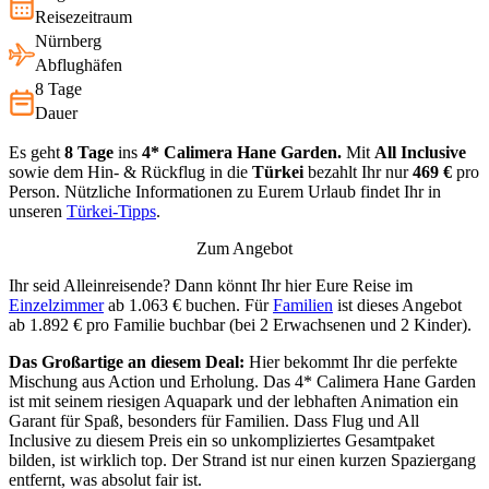
Reisezeitraum
Nürnberg
Abflughäfen
8 Tage
Dauer
Es geht
8 Tage
ins
4* Calimera Hane Garden.
Mit
All Inclusive
sowie dem Hin- & Rückflug in die
Türkei
bezahlt Ihr nur
469 €
pro
Person. Nützliche Informationen zu Eurem Urlaub findet Ihr in
unseren
Türkei-Tipps
.
Zum Angebot
Ihr seid Alleinreisende? Dann könnt Ihr hier Eure Reise im
Einzelzimmer
ab 1.063 € buchen. Für
Familien
ist dieses Angebot
ab 1.892 € pro Familie buchbar (bei 2 Erwachsenen und 2 Kinder).
Das Großartige an diesem Deal:
Hier bekommt Ihr die perfekte
Mischung aus Action und Erholung. Das 4* Calimera Hane Garden
ist mit seinem riesigen Aquapark und der lebhaften Animation ein
Garant für Spaß, besonders für Familien. Dass Flug und All
Inclusive zu diesem Preis ein so unkompliziertes Gesamtpaket
bilden, ist wirklich top. Der Strand ist nur einen kurzen Spaziergang
entfernt, was absolut fair ist.