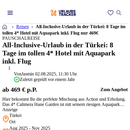
Startseite
Reisen
All-Inclusive-Urlaub in der Türkei: 8 Tage im
tollen 4* Hotel mit Aquapark inkl. Flug nur 469€
PAUSCHALREISE
All-Inclusive-Urlaub in der Türkei: 8
Tage im tollen 4* Hotel mit Aquapark
inkl. Flug
1
Von
Jasmin
02.08.2025, 11:30 Uhr
Zuletzt geprüft vor einem Jahr
ab 469 € p.P.
Zum Angebot
Hier bekommt Ihr die perfekte Mischung aus Action und Erholung.
Das 4* Calimera Hane Garden ist mit seinem riesigen Aquapark
und der lebhaften Animation ein Garant für Spaß, besonders für
Anzeige
Familien. Dass Flug und All Inclusive zu diesem Preis ein so
Türkei
unkompliziertes Gesamtpaket bilden, ist wirklich top. Der Strand ist
Ort
nur ein…
Aug 2025 - Nov 2025