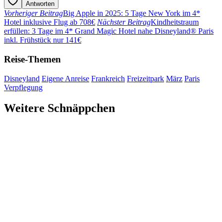
Antworten
Vorheriger Beitrag
Big Apple in 2025: 5 Tage New York im 4*
Hotel inklusive Flug ab 708€
Nächster Beitrag
Kindheitstraum
erfüllen: 3 Tage im 4* Grand Magic Hotel nahe Disneyland® Paris
inkl. Frühstück nur 141€
Reise-Themen
Disneyland
Eigene Anreise
Frankreich
Freizeitpark
März
Paris
Verpflegung
Weitere Schnäppchen