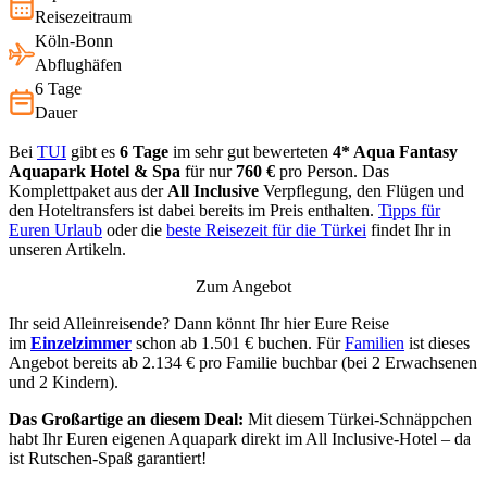
Reisezeitraum
Köln-Bonn
Abflughäfen
6 Tage
Dauer
Bei
TUI
gibt es
6
Tage
im sehr gut bewerteten
4* Aqua Fantasy
Aquapark Hotel & Spa
für nur
760
€
pro Person. Das
Komplettpaket aus der
All Inclusive
Verpflegung, den Flügen und
den Hoteltransfers ist dabei bereits im Preis enthalten.
Tipps für
Euren Urlaub
oder die
beste Reisezeit für die Türkei
findet Ihr in
unseren Artikeln.
Zum Angebot
Ihr seid Alleinreisende? Dann könnt Ihr hier Eure Reise
im
Einzelzimmer
schon ab 1.501 € buchen. Für
Familien
ist dieses
Angebot bereits ab 2.134 € pro Familie buchbar (bei 2 Erwachsenen
und 2 Kindern).
Das Großartige an diesem Deal:
Mit diesem Türkei-Schnäppchen
habt Ihr Euren eigenen Aquapark direkt im All Inclusive-Hotel – da
ist Rutschen-Spaß garantiert!