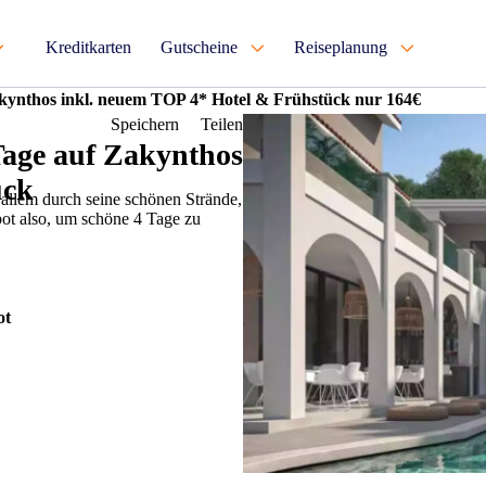
Kreditkarten
Gutscheine
Reiseplanung
akynthos inkl. neuem TOP 4* Hotel & Frühstück nur 164€
Speichern
Teilen
Tage auf Zakynthos
ück
 allem durch seine schönen Strände,
bot also, um schöne 4 Tage zu
ot