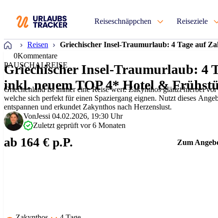
Reiseschnäppchen
Reiseziele
Startseite
Reisen
Griechischer Insel-Traumurlaub: 4 Tage auf Z
0
Kommentare
PAUSCHALREISE
Griechischer Insel-Traumurlaub: 4 
inkl. neuem TOP 4* Hotel & Frühst
Griechenland ist immer eine Reise wert. Zakynthos glänzt hierbei vor
welche sich perfekt für einen Spaziergang eignen. Nutzt dieses Ange
entspannen und erkundet Zakynthos nach Herzenslust.
Von
Jessi
04.02.2026, 19:30 Uhr
Zuletzt geprüft vor 6 Monaten
ab 164 € p.P.
Zum Angeb
Zakynthos
4 Tage