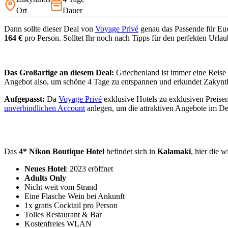
Ort
Dauer
Dann sollte dieser Deal von
Voyage Privé
genau das Passende für Euc
164 €
pro Person. Solltet Ihr noch nach Tipps für den perfekten Urla
Das Großartige an diesem Deal:
Griechenland ist immer eine Reise 
Angebot also, um schöne 4 Tage zu entspannen und erkundet Zakynth
Aufgepasst:
Da
Voyage Privé
exklusive Hotels zu exklusiven Preisen
unverbindlichen Account
anlegen, um die attraktiven Angebote im D
Das
4* Nikon Boutique Hotel
befindet sich in
Kalamaki
, hier die w
Neues Hotel
: 2023 eröffnet
Adults Only
Nicht weit vom Strand
Eine Flasche Wein bei Ankunft
1x gratis Cocktail pro Person
Tolles Restaurant & Bar
Kostenfreies WLAN