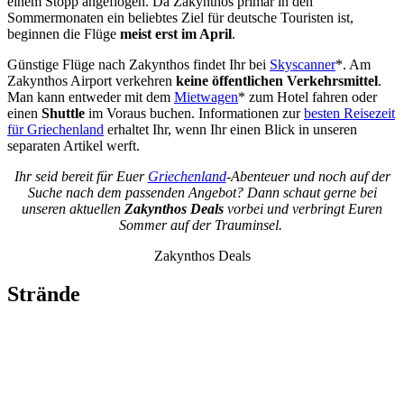
einem Stopp angeflogen. Da Zakynthos primär in den
Sommermonaten ein beliebtes Ziel für deutsche Touristen ist,
beginnen die Flüge
meist erst im April
.
Günstige Flüge nach Zakynthos findet Ihr bei
Skyscanner
*. Am
Zakynthos Airport verkehren
keine öffentlichen Verkehrsmittel
.
Man kann entweder mit dem
Mietwagen
* zum Hotel fahren oder
einen
Shuttle
im Voraus buchen. Informationen zur
besten Reisezeit
für Griechenland
erhaltet Ihr, wenn Ihr einen Blick in unseren
separaten Artikel werft.
Ihr seid bereit für Euer
Griechenland
-Abenteuer und noch auf der
Suche nach dem passenden Angebot? Dann schaut gerne bei
unseren aktuellen
Zakynthos Deals
vorbei und verbringt Euren
Sommer auf der Trauminsel.
Zakynthos Deals
Strände