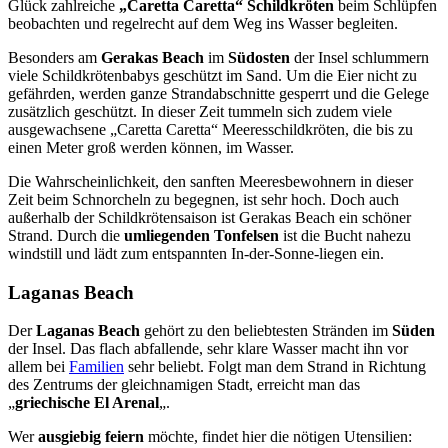
Glück zahlreiche
„Caretta Caretta“ Schildkröten
beim Schlüpfen
beobachten und regelrecht auf dem Weg ins Wasser begleiten.
Besonders am
Gerakas Beach
im
Südosten
der Insel schlummern
viele Schildkrötenbabys geschützt im Sand. Um die Eier nicht zu
gefährden, werden ganze Strandabschnitte gesperrt und die Gelege
zusätzlich geschützt. In dieser Zeit tummeln sich zudem viele
ausgewachsene „Caretta Caretta“ Meeresschildkröten, die bis zu
einen Meter groß werden können, im Wasser.
Die Wahrscheinlichkeit, den sanften Meeresbewohnern in dieser
Zeit beim Schnorcheln zu begegnen, ist sehr hoch. Doch auch
außerhalb der Schildkrötensaison ist Gerakas Beach ein schöner
Strand. Durch die
umliegenden Tonfelsen
ist die Bucht nahezu
windstill und lädt zum entspannten In-der-Sonne-liegen ein.
Laganas Beach
Der
Laganas Beach
gehört zu den beliebtesten Stränden im
Süden
der Insel. Das flach abfallende, sehr klare Wasser macht ihn vor
allem bei
Familien
sehr beliebt. Folgt man dem Strand in Richtung
des Zentrums der gleichnamigen Stadt, erreicht man das
„
griechische El Arenal
„.
Wer
ausgiebig feiern
möchte, findet hier die nötigen Utensilien: