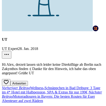
UT
UT Expert
28. Jan. 2018
Hi Alex, derzeit lassen sich leider keine Direktflüge ab Berlin nach
Zakynthos finden :( Danke für den Hinweis, ich habe das oben
angepasst! Grüße UT
Antworten
Vorheriger Beitrag
Wellness-Schnäppchen in Bad Driburg: 3 Tage
im 4* Hotel mit Halbpension, SPA & Extras für nur 199€
Nächster
Beitrag
Motorradtouren in Bayern: Die besten Routen für Euer
Abenteuer auf zwei Rädern