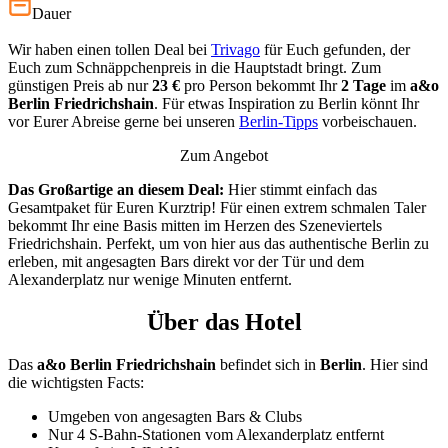
Dauer
Wir haben einen tollen Deal bei
Trivago
für Euch gefunden, der
Euch zum Schnäppchenpreis in die Hauptstadt bringt. Zum
günstigen Preis ab nur
23 €
pro Person bekommt Ihr
2 Tage
im
a&o
Berlin Friedrichshain
. Für etwas Inspiration zu Berlin könnt Ihr
vor Eurer Abreise gerne bei unseren
Berlin-Tipps
vorbeischauen.
Zum Angebot
Das Großartige an diesem Deal:
Hier stimmt einfach das
Gesamtpaket für Euren Kurztrip! Für einen extrem schmalen Taler
bekommt Ihr eine Basis mitten im Herzen des Szeneviertels
Friedrichshain. Perfekt, um von hier aus das authentische Berlin zu
erleben, mit angesagten Bars direkt vor der Tür und dem
Alexanderplatz nur wenige Minuten entfernt.
Über das Hotel
Das
a&o Berlin Friedrichshain
befindet sich in
Berlin
. Hier sind
die wichtigsten Facts:
Umgeben von angesagten Bars & Clubs
Nur 4 S-Bahn-Stationen vom Alexanderplatz entfernt