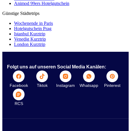
Animod 99ers Hotelgutschein
Günstige Städtetrips
Wochenende in Paris
Hotelgutschein Prag
Istanbul Kurztrip
Venedig Kurztrip
London Kurztrip