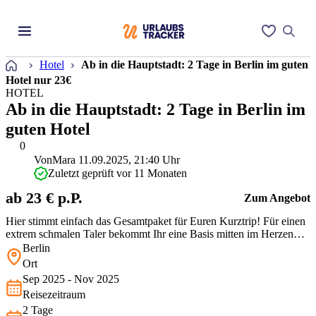
Startseite
Hotel
Ab in die Hauptstadt: 2 Tage in Berlin im guten
Hotel nur 23€
HOTEL
Ab in die Hauptstadt: 2 Tage in Berlin im
guten Hotel
0
Von
Mara
11.09.2025, 21:40 Uhr
Zuletzt geprüft vor 11 Monaten
ab 23 € p.P.
Zum Angebot
Hier stimmt einfach das Gesamtpaket für Euren Kurztrip! Für einen
extrem schmalen Taler bekommt Ihr eine Basis mitten im Herzen
des Szeneviertels Friedrichshain. Perfekt, um von hier aus das
Berlin
authentische Berlin zu erleben, mit angesagten Bars direkt vor der
Ort
Tür und dem Alexanderplatz nur wenige Minuten entfernt.
Sep 2025 - Nov 2025
Reisezeitraum
2 Tage