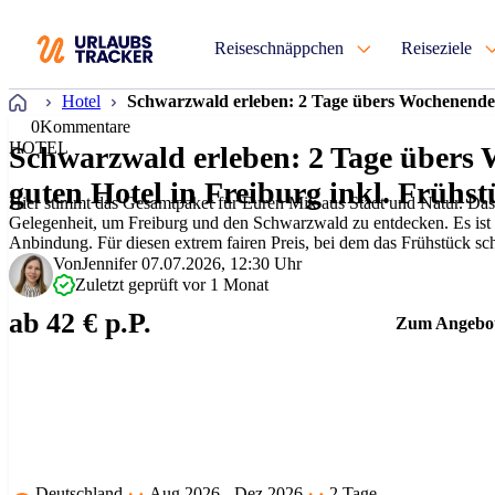
Reiseschnäppchen
Reiseziele
Startseite
Hotel
Schwarzwald erleben: 2 Tage übers Wochenende i
0
Kommentare
HOTEL
Schwarzwald erleben: 2 Tage übers
guten Hotel in Freiburg inkl. Frühs
Hier stimmt das Gesamtpaket für Euren Mix aus Stadt und Natur. Das 
Gelegenheit, um Freiburg und den Schwarzwald zu entdecken. Es ist g
Anbindung. Für diesen extrem fairen Preis, bei dem das Frühstück scho
kaum etwas Vergleichbares. Ei…
Von
Jennifer
07.07.2026, 12:30 Uhr
Zuletzt geprüft vor 1 Monat
ab 42 € p.P.
Zum Angebo
Deutschland
Aug 2026 - Dez 2026
2 Tage