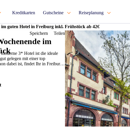
Kreditkarten
Gutscheine
Reiseplanung
m guten Hotel in Freiburg inkl. Frühstück ab 42€
Speichern
Teilen
 Wochenende im
tück
moderne 3* Hotel ist die ideale
ut gelegen mit einer top
n dabei ist, findet Ihr in Freiburg
t