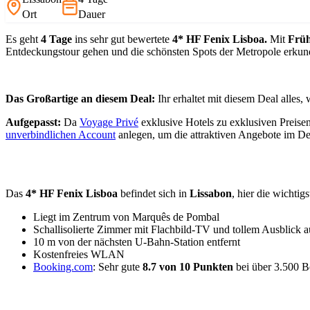
Ort
Dauer
Es geht
4 Tage
ins sehr gut bewertete
4* HF Fenix Lisboa.
Mit
Früh
Entdeckungstour gehen und die schönsten Spots der Metropole erkun
Das Großartige an diesem Deal:
Ihr erhaltet mit diesem Deal alles, 
Aufgepasst:
Da
Voyage Privé
exklusive Hotels zu exklusiven Preisen
unverbindlichen Account
anlegen, um die attraktiven Angebote im D
Das
4* HF Fenix Lisboa
befindet sich in
Lissabon
, hier die wichtigs
Liegt im Zentrum von Marquês de Pombal
Schallisolierte Zimmer mit Flachbild-TV und tollem Ausblick a
10 m von der nächsten U-Bahn-Station entfernt
Kostenfreies WLAN
Booking.com
: Sehr gute
8.7 von 10 Punkten
bei über 3.500 