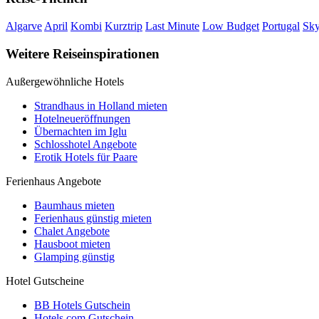
Algarve
April
Kombi
Kurztrip
Last Minute
Low Budget
Portugal
Sky
Weitere Reiseinspirationen
Außergewöhnliche Hotels
Strandhaus in Holland mieten
Hotelneueröffnungen
Übernachten im Iglu
Schlosshotel Angebote
Erotik Hotels für Paare
Ferienhaus Angebote
Baumhaus mieten
Ferienhaus günstig mieten
Chalet Angebote
Hausboot mieten
Glamping günstig
Hotel Gutscheine
BB Hotels Gutschein
Hotels.com Gutschein