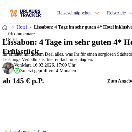
Reiseschnäppchen
Reiseziele
Startseite
Hotel
Lissabon: 4 Tage im sehr guten 4* Hotel inklusi
0
Kommentare
HOTEL
Lissabon: 4 Tage im sehr guten 4* Ho
Frühstück
Ihr erhaltet mit diesem Deal alles, was Ihr für einen sorglosen Städtet
Leistungs-Verhältnis ist hier einfach unschlagbar.
Von
Mara
16.03.2026, 17:00 Uhr
Zuletzt geprüft vor 4 Monaten
ab 145 € p.P.
Zum Angeb
Lissabon
4 Tage