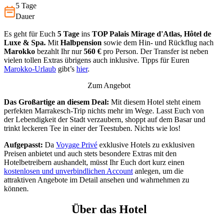
5 Tage
Dauer
Es geht für Euch
5 Tage
ins
TOP Palais Mirage d'Atlas, Hôtel de
Luxe & Spa.
Mit
Halbpension
sowie dem Hin- und Rückflug nach
Marokko
bezahlt Ihr nur
560 €
pro Person. Der Transfer ist neben
vielen tollen Extras übrigens auch inklusive. Tipps für Euren
Marokko-Urlaub
gibt’s
hier
.
Zum Angebot
Das Großartige an diesem Deal:
Mit diesem Hotel steht einem
perfekten Marrakesch-Trip nichts mehr im Wege. Lasst Euch von
der Lebendigkeit der Stadt verzaubern, shoppt auf dem Basar und
trinkt leckeren Tee in einer der Teestuben. Nichts wie los!
Aufgepasst:
Da
Voyage Privé
exklusive Hotels zu exklusiven
Preisen anbietet und auch stets besondere Extras mit den
Hotelbetreibern aushandelt, müsst Ihr Euch dort kurz einen
kostenlosen und unverbindlichen Account
anlegen, um die
attraktiven Angebote im Detail ansehen und wahrnehmen zu
können.
Über das Hotel