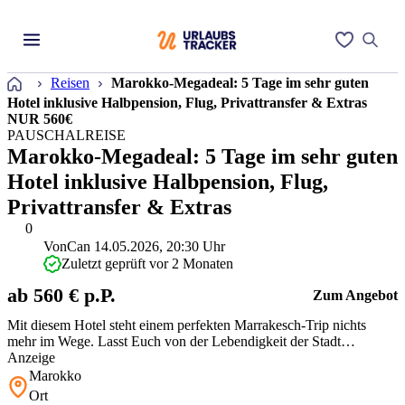
Startseite
Reisen
Marokko-Megadeal: 5 Tage im sehr guten
Hotel inklusive Halbpension, Flug, Privattransfer & Extras
NUR 560€
PAUSCHALREISE
Marokko-Megadeal: 5 Tage im sehr guten
Hotel inklusive Halbpension, Flug,
Privattransfer & Extras
0
Von
Can
14.05.2026, 20:30 Uhr
Zuletzt geprüft vor 2 Monaten
ab 560 € p.P.
Zum Angebot
Mit diesem Hotel steht einem perfekten Marrakesch-Trip nichts
mehr im Wege. Lasst Euch von der Lebendigkeit der Stadt
verzaubern, shoppt auf dem Basar und trinkt leckeren Tee in einer
Anzeige
der Teestuben. Nichts wie los!
Marokko
Ort