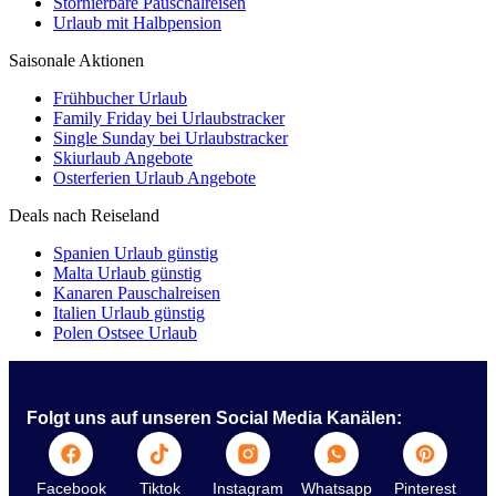
Stornierbare Pauschalreisen
Urlaub mit Halbpension
Saisonale Aktionen
Frühbucher Urlaub
Family Friday bei Urlaubstracker
Single Sunday bei Urlaubstracker
Skiurlaub Angebote
Osterferien Urlaub Angebote
Deals nach Reiseland
Spanien Urlaub günstig
Malta Urlaub günstig
Kanaren Pauschalreisen
Italien Urlaub günstig
Polen Ostsee Urlaub