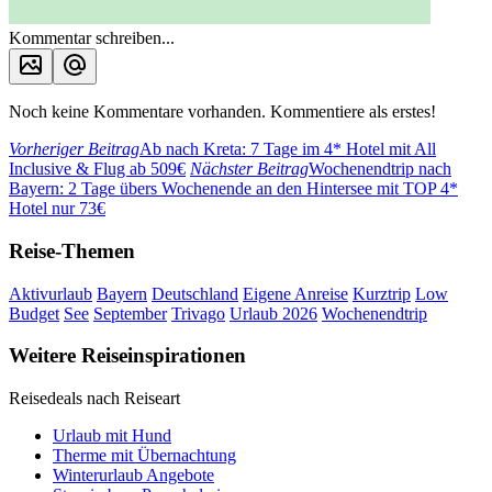
Kommentar schreiben...
Noch keine Kommentare vorhanden. Kommentiere als erstes!
Vorheriger Beitrag
Ab nach Kreta: 7 Tage im 4* Hotel mit All
Inclusive & Flug ab 509€
Nächster Beitrag
Wochenendtrip nach
Bayern: 2 Tage übers Wochenende an den Hintersee mit TOP 4*
Hotel nur 73€
Reise-Themen
Aktivurlaub
Bayern
Deutschland
Eigene Anreise
Kurztrip
Low
Budget
See
September
Trivago
Urlaub 2026
Wochenendtrip
Weitere Reiseinspirationen
Reisedeals nach Reiseart
Urlaub mit Hund
Therme mit Übernachtung
Winterurlaub Angebote