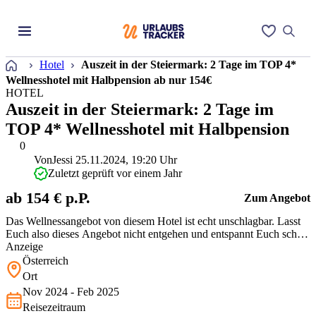
Startseite
Hotel
Auszeit in der Steiermark: 2 Tage im TOP 4*
Wellnesshotel mit Halbpension ab nur 154€
HOTEL
Auszeit in der Steiermark: 2 Tage im
TOP 4* Wellnesshotel mit Halbpension
0
Von
Jessi
25.11.2024, 19:20 Uhr
Zuletzt geprüft vor einem Jahr
ab 154 € p.P.
Zum Angebot
Das Wellnessangebot von diesem Hotel ist echt unschlagbar. Lasst
Euch also dieses Angebot nicht entgehen und entspannt Euch schön
in den verschiedenen Saunen und Pools.
Anzeige
Österreich
Ort
Nov 2024 - Feb 2025
Reisezeitraum