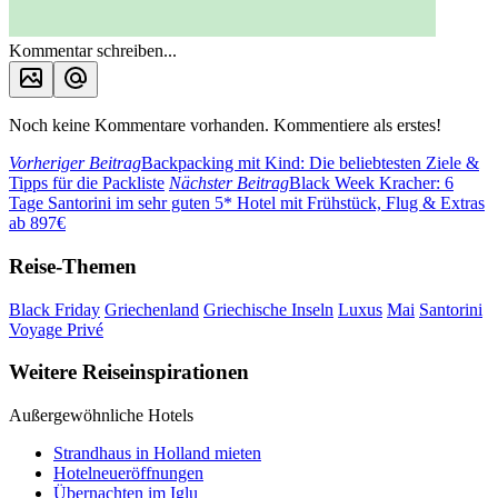
Kommentar schreiben...
Noch keine Kommentare vorhanden. Kommentiere als erstes!
Vorheriger Beitrag
Backpacking mit Kind: Die beliebtesten Ziele &
Tipps für die Packliste
Nächster Beitrag
Black Week Kracher: 6
Tage Santorini im sehr guten 5* Hotel mit Frühstück, Flug & Extras
ab 897€
Reise-Themen
Black Friday
Griechenland
Griechische Inseln
Luxus
Mai
Santorini
Voyage Privé
Weitere Reiseinspirationen
Außergewöhnliche Hotels
Strandhaus in Holland mieten
Hotelneueröffnungen
Übernachten im Iglu