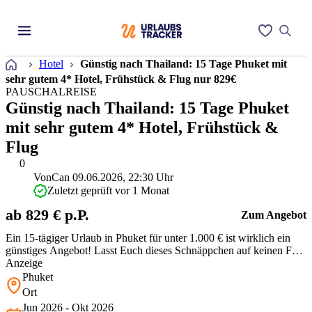
Startseite
Hotel
Günstig nach Thailand: 15 Tage Phuket mit
sehr gutem 4* Hotel, Frühstück & Flug nur 829€
PAUSCHALREISE
Günstig nach Thailand: 15 Tage Phuket
mit sehr gutem 4* Hotel, Frühstück &
Flug
0
Von
Can
09.06.2026, 22:30 Uhr
Zuletzt geprüft vor 1 Monat
ab 829 € p.P.
Zum Angebot
Ein 15-tägiger Urlaub in Phuket für unter 1.000 € ist wirklich ein
günstiges Angebot! Lasst Euch dieses Schnäppchen auf keinen Fall
entgehen. Worauf wartet Ihr? Die Traumstrände Thailands warten
Anzeige
auf Euch!
Phuket
Ort
Jun 2026 - Okt 2026