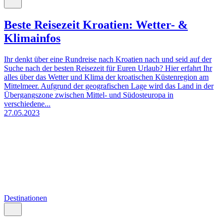
Beste Reisezeit Kroatien: Wetter- &
Klimainfos
Ihr denkt über eine Rundreise nach Kroatien nach und seid auf der
Suche nach der besten Reisezeit für Euren Urlaub? Hier erfahrt Ihr
alles über das Wetter und Klima der kroatischen Küstenregion am
Mittelmeer. Aufgrund der geografischen Lage wird das Land in der
Übergangszone zwischen Mittel- und Südosteuropa in
verschiedene...
27.05.2023
Destinationen