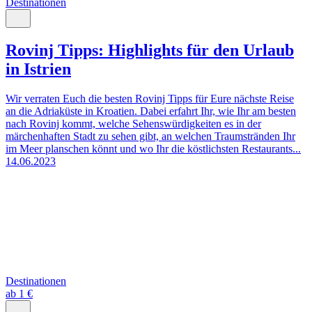
Destinationen
Rovinj Tipps: Highlights für den Urlaub
in Istrien
Wir verraten Euch die besten Rovinj Tipps für Eure nächste Reise
an die Adriaküste in Kroatien. Dabei erfahrt Ihr, wie Ihr am besten
nach Rovinj kommt, welche Sehenswürdigkeiten es in der
märchenhaften Stadt zu sehen gibt, an welchen Traumstränden Ihr
im Meer planschen könnt und wo Ihr die köstlichsten Restaurants...
14.06.2023
Destinationen
ab 1 €