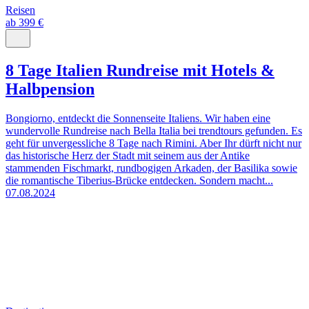
Reisen
ab 399 €
8 Tage Italien Rundreise mit Hotels &
Halbpension
Bongiorno, entdeckt die Sonnenseite Italiens. Wir haben eine
wundervolle Rundreise nach Bella Italia bei trendtours gefunden. Es
geht für unvergessliche 8 Tage nach Rimini. Aber Ihr dürft nicht nur
das historische Herz der Stadt mit seinem aus der Antike
stammenden Fischmarkt, rundbogigen Arkaden, der Basilika sowie
die romantische Tiberius-Brücke entdecken. Sondern macht...
07.08.2024