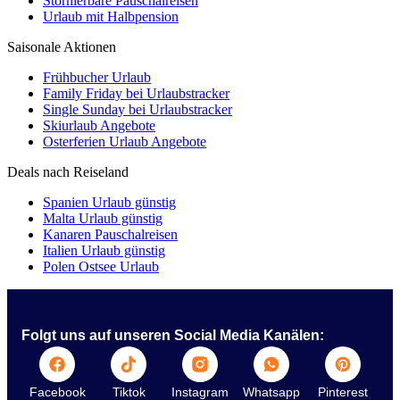
Stornierbare Pauschalreisen
Urlaub mit Halbpension
Saisonale Aktionen
Frühbucher Urlaub
Family Friday bei Urlaubstracker
Single Sunday bei Urlaubstracker
Skiurlaub Angebote
Osterferien Urlaub Angebote
Deals nach Reiseland
Spanien Urlaub günstig
Malta Urlaub günstig
Kanaren Pauschalreisen
Italien Urlaub günstig
Polen Ostsee Urlaub