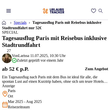
Startseite
Specials
Tagesausflug Paris mit Reisebus inklusive
Stadtrundfahrt nur 52€
SPECIAL
Tagesausflug Paris mit Reisebus inklusive
Stadtrundfahrt
27
Von
Larissa
11.07.2025, 10:30 Uhr
Zuletzt geprüft vor einem Jahr
ab 52 € p.P.
Zum Angebot
Ein Tagesausflug nach Paris mit dem Bus ist ideal für alle, die
spontan Lust auf einen Kurztrip haben, ohne sich um teure Hotels
oder komplizierte Anreisen kümmern zu müssen. Die inkludierte
Anzeige
Stadtrundfahrt gibt Euch einen schnellen Überblick, bevor Ihr auf
Paris
eigene Faust loszieht.
Ort
Mar 2025 - Aug 2025
Reisezeitraum