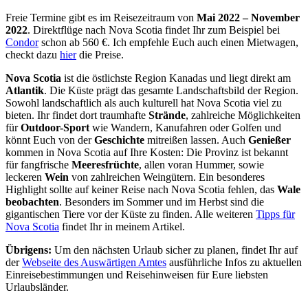
Freie Termine gibt es im Reisezeitraum von
Mai 2022 – November
2022
. Direktflüge nach Nova Scotia findet Ihr zum Beispiel bei
Condor
schon ab 560 €. Ich empfehle Euch auch einen Mietwagen,
checkt dazu
hier
die Preise.
Nova Scotia
ist die östlichste Region Kanadas und liegt direkt am
Atlantik
. Die Küste prägt das gesamte Landschaftsbild der Region.
Sowohl landschaftlich als auch kulturell hat Nova Scotia viel zu
bieten. Ihr findet dort traumhafte
Strände
, zahlreiche Möglichkeiten
für
Outdoor-Sport
wie Wandern, Kanufahren oder Golfen und
könnt Euch von der
Geschichte
mitreißen lassen. Auch
Genießer
kommen in Nova Scotia auf Ihre Kosten: Die Provinz ist bekannt
für fangfrische
Meeresfrüchte
, allen voran Hummer, sowie
leckeren
Wein
von zahlreichen Weingütern. Ein besonderes
Highlight sollte auf keiner Reise nach Nova Scotia fehlen, das
Wale
beobachten
. Besonders im Sommer und im Herbst sind die
gigantischen Tiere vor der Küste zu finden. Alle weiteren
Tipps für
Nova Scotia
findet Ihr in meinem Artikel.
Übrigens:
Um den nächsten Urlaub sicher zu planen, findet Ihr auf
der
Webseite des Auswärtigen Amtes
ausführliche Infos zu aktuellen
Einreisebestimmungen und Reisehinweisen für Eure liebsten
Urlaubsländer.