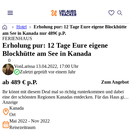
Startseite
Hotel
Erholung pur: 12 Tage Eure eigene Blockhütte
am See in Kanada nur 489€ p.P.
FERIENHAUS
Erholung pur: 12 Tage Eure eigene
Blockhütte am See in Kanada
0
Von
Larissa
13.04.2022, 17:00 Uhr
Zuletzt geprüft vor einem Jahr
ab 489 € p.P.
Zum Angebot
Ihr könnt mit diesem Deal mal so richtig runterkommen und dabei
eine der schönsten Regionen Kanadas entdecken. Für das Haus gibt
es noch einige Termine im Sommer, sucht Euch einfach den für
Anzeige
Euch passenden Termin raus.
Kanada
Ort
Mai 2022 - Nov 2022
Reisezeitraum