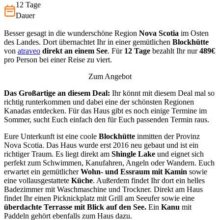
12 Tage
Dauer
Besser gesagt in die wunderschöne Region
Nova Scotia
im Osten
des Landes. Dort übernachtet Ihr in einer gemütlichen
Blockhütte
von
atraveo
direkt an einem See
. Für
12 Tage
bezahlt Ihr nur
489€
pro Person bei einer Reise zu viert.
Zum Angebot
Das Großartige an diesem Deal:
Ihr könnt mit diesem Deal mal so
richtig runterkommen und dabei eine der schönsten Regionen
Kanadas entdecken. Für das Haus gibt es noch einige Termine im
Sommer, sucht Euch einfach den für Euch passenden Termin raus.
Eure Unterkunft ist eine coole
Blockhütte
inmitten der Provinz
Nova Scotia. Das Haus wurde erst 2016 neu gebaut und ist ein
richtiger Traum. Es liegt direkt am
Shingle Lake
und eignet sich
perfekt zum Schwimmen, Kanufahren, Angeln oder Wandern. Euch
erwartet ein gemütlicher
Wohn- und Essraum mit Kamin
sowie
eine vollausgestattete
Küche
. Außerdem findet Ihr dort ein helles
Badezimmer mit Waschmaschine und Trockner. Direkt am Haus
findet Ihr einen Picknickplatz mit Grill am Seeufer sowie eine
überdachte Terrasse mit Blick auf den See.
Ein
Kanu
mit
Paddeln gehört ebenfalls zum Haus dazu.