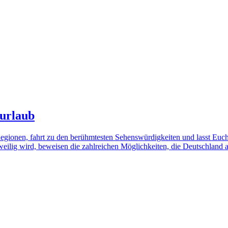
turlaub
Regionen, fahrt zu den berühmtesten Sehenswürdigkeiten und lasst Euc
eilig wird, beweisen die zahlreichen Möglichkeiten, die Deutschland al