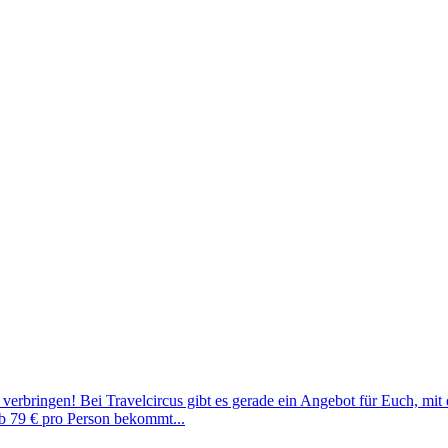
u verbringen! Bei Travelcircus gibt es gerade ein Angebot für Euch, m
 Ab 79 € pro Person bekommt...