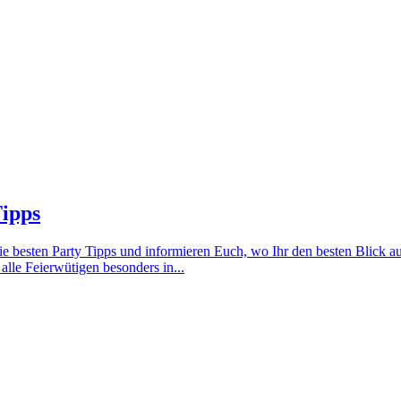
Tipps
die besten Party Tipps und informieren Euch, wo Ihr den besten Blick a
r alle Feierwütigen besonders in...