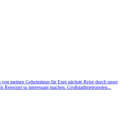
h von meinen Geheimtipps für Eure nächste Reise durch unser
s Reiseziel so interessant machen. Großstadtmetropolen...