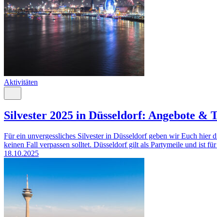
Aktivitäten
Silvester 2025 in Düsseldorf: Angebote & 
Für ein unvergessliches Silvester in Düsseldorf geben wir Euch hier 
keinen Fall verpassen solltet. Düsseldorf gilt als Partymeile und ist fü
18.10.2025