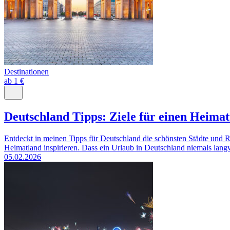
Destinationen
ab 1 €
Deutschland Tipps: Ziele für einen Heima
Entdeckt in meinen Tipps für Deutschland die schönsten Städte und 
Heimatland inspirieren. Dass ein Urlaub in Deutschland niemals langw
05.02.2026