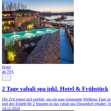
Hotel
ab 79 €
2 Tage vabali spa inkl. Hotel & Frühstück
Die Zeit eignet sich perfekt, um ein paar entspannte Wellness-Tage z
und den Eintritt für 2 Stunden in das vabali spa Düsseldorf erhaltet.
14.12.2024