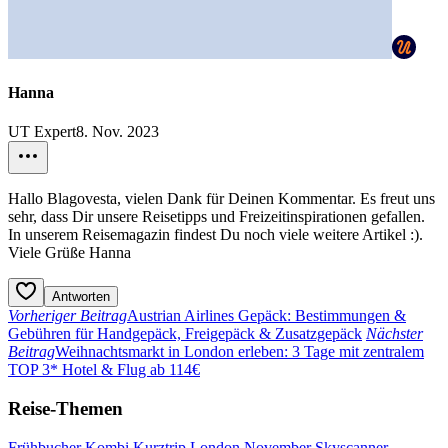
Hanna
UT Expert
8. Nov. 2023
Hallo Blagovesta, vielen Dank für Deinen Kommentar. Es freut uns
sehr, dass Dir unsere Reisetipps und Freizeitinspirationen gefallen.
In unserem Reisemagazin findest Du noch viele weitere Artikel :).
Viele Grüße Hanna
Antworten
Vorheriger Beitrag
Austrian Airlines Gepäck: Bestimmungen &
Gebühren für Handgepäck, Freigepäck & Zusatzgepäck
Nächster
Beitrag
Weihnachtsmarkt in London erleben: 3 Tage mit zentralem
TOP 3* Hotel & Flug ab 114€
Reise-Themen
Frühbucher
Kombi
Kurztrip
London
November
Skyscanner