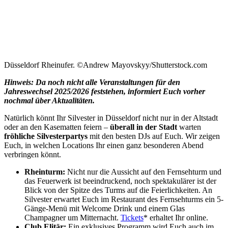
Düsseldorf Rheinufer. ©Andrew Mayovskyy/Shutterstock.com
Hinweis: Da noch nicht alle Veranstaltungen für den
Jahreswechsel 2025/2026 feststehen, informiert Euch vorher
nochmal über Aktualitäten.
Natürlich könnt Ihr Silvester in Düsseldorf nicht nur in der Altstadt
oder an den Kasematten feiern –
überall in der Stadt
warten
fröhliche Silvesterpartys
mit den besten DJs auf Euch. Wir zeigen
Euch, in welchen Locations Ihr einen ganz besonderen Abend
verbringen könnt.
Rheinturm:
Nicht nur die Aussicht auf den Fernsehturm und
das Feuerwerk ist beeindruckend, noch spektakulärer ist der
Blick von der Spitze des Turms auf die Feierlichkeiten. An
Silvester erwartet Euch im Restaurant des Fernsehturms ein 5-
Gänge-Menü mit Welcome Drink und einem Glas
Champagner um Mitternacht.
Tickets
* erhaltet Ihr online.
Club Elitär:
Ein exklusives Programm wird Euch auch im