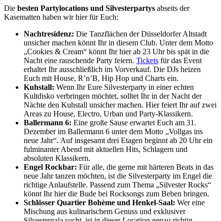
Die
besten Partylocations und Silvesterpartys
abseits der
Kasematten haben wir hier für Euch:
Nachtresidenz:
Die Tanzflächen der Düsseldorfer Altstadt
unsicher machen könnt Ihr in diesem Club. Unter dem Motto
„Cookies & Cream“ könnt Ihr hier ab 23 Uhr bis spät in die
Nacht eine rauschende Party feiern.
Tickets
für das Event
erhaltet Ihr ausschließlich im Vorverkauf. Die DJs heizen
Euch mit House, R’n’B, Hip Hop und Charts ein.
Kuhstall:
Wenn Ihr Eure Silvesterparty in einer echten
Kultdisko verbringen möchtet, solltet Ihr in der Nacht der
Nächte den Kuhstall unsicher machen. Hier feiert Ihr auf zwei
Areas zu House, Electro, Urban und Party-Klassikern.
Ballermann 6:
Eine große Sause erwartet Euch am 31.
Dezember im Ballermann 6 unter dem Motto „Vollgas ins
neue Jahr“. Auf insgesamt drei Etagen beginnt ab 20 Uhr ein
fulminanter Abend mit aktuellen Hits, Schlagern und
absoluten Klassikern.
Engel Rockbar:
Für alle, die gerne mit härteren Beats in das
neue Jahr tanzen möchten, ist die Silvesterparty im Engel die
richtige Anlaufstelle. Passend zum Thema „Silvester Rocks“
könnt Ihr hier die Bude bei Rocksongs zum Beben bringen.
Schlösser Quartier Bohème und Henkel-Saal:
Wer eine
Mischung aus kulinarischem Genuss und exklusiver
Silvestergala sucht, ist in dieser Location genau richtig