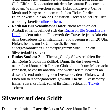
Club Elitär in Kooperation mit dem Restaurant Bocconcino
geboten. Wählt zwischen einem Ticket inklusive 5-Gänge-
Menü und Party oder einem einfachen Ticket für die
Feierlichkeiten, die ab 22 Uhr starten. Tickets solltet Ihr Euch
unbedingt bereits
online sichern
.
Radisson Blu Scandinavia Hotel:
Nicht weit von der
Altstadt entfernt befindet sich das
Radisson Blu Scandinavia
Hotel
, in dem mit dem Feuerwerk der Travestie jedes Jahr ein
ganz besonderes Event stattfindet. Showbeginn ist um 20 Uhr,
Einlass bereits um 18 Uhr. Zusätzlich zum
außergewöhnlichen Rahmenprogramm wird Euch ein
Silvesterbuffet serviert.
Rudas Studios:
Zum Thema „Candy Silvester“ feiert Ihr in
den Rudas Studios im Zollhof. Damit Ihr das Feuerwerk
miterleben könnt, dürft Ihr den Club pünktlich um Mitternacht
verlassen, bevor Ihr anschließend weiter feiert. Beachtet an
diesem Abend unbedingt den Dresscode, denn Einlass wird
Euch nur in Abendgarderobe gewährt. Da die Silvesterparty
immer ausverkauft ist, solltet Ihr Euch rechtzeitig
Tickets
sichern.
Silvester auf dem Schiff
Dank der günstigen
Lage direkt am Wasser
könnt Ihr Euer