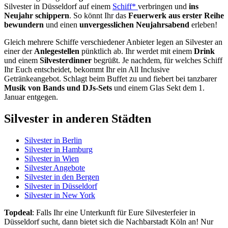
Silvester in Düsseldorf auf einem
Schiff*
verbringen und
ins
Neujahr schippern
. So könnt Ihr das
Feuerwerk aus erster Reihe
bewundern
und einen
unvergesslichen Neujahrsabend
erleben!
Gleich mehrere Schiffe verschiedener Anbieter legen an Silvester an
einer der
Anlegestellen
pünktlich ab. Ihr werdet mit einem
Drink
und einem
Silvesterdinner
begrüßt. Je nachdem, für welches Schiff
Ihr Euch entscheidet, bekommt Ihr ein All Inclusive
Getränkeangebot. Schlagt beim Buffet zu und fiebert bei tanzbarer
Musik von Bands und DJs-Sets
und einem Glas Sekt dem 1.
Januar entgegen.
Silvester in anderen Städten
Silvester in Berlin
Silvester in Hamburg
Silvester in Wien
Silvester Angebote
Silvester in den Bergen
Silvester in Düsseldorf
Silvester in New York
Topdeal
: Falls Ihr eine Unterkunft für Eure Silvesterfeier in
Düsseldorf sucht, dann bietet sich die Nachbarstadt Köln an! Nur