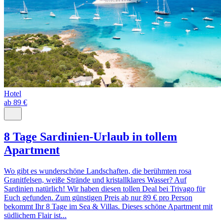
Hotel
ab 89 €
8 Tage Sardinien-Urlaub in tollem
Apartment
Wo gibt es wunderschöne Landschaften, die berühmten rosa
Granitfelsen, weiße Strände und kristallklares Wasser? Auf
Sardinien natürlich! Wir haben diesen tollen Deal bei Trivago für
Euch gefunden. Zum günstigen Preis ab nur 89 € pro Person
bekommt Ihr 8 Tage im Sea & Villas. Dieses schöne Apartment mit
südlichem Flair ist...