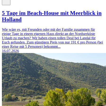
5 Tage im Beach-House mit Meerblick in
Holland
Wie wäre es, mit Freunden oder mit der Familie zusammen für
einige Tage in einem eigenen Haus direkt an der Nordseeküste
Urlaub zu machen? Wir haben einen tollen Deal bei Landal für
Euch gefunden. Zum günstigen Preis von nur 191 € pro Person (bei
einer Reise mit 5 Personen) bekommt...
16.07.2026