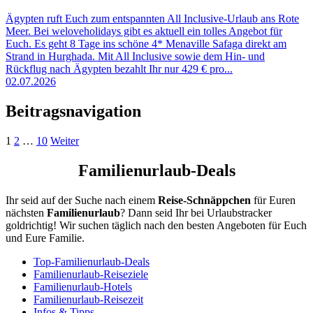
Ägypten ruft Euch zum entspannten All Inclusive-Urlaub ans Rote
Meer. Bei weloveholidays gibt es aktuell ein tolles Angebot für
Euch. Es geht 8 Tage ins schöne 4* Menaville Safaga direkt am
Strand in Hurghada. Mit All Inclusive sowie dem Hin- und
Rückflug nach Ägypten bezahlt Ihr nur 429 € pro...
02.07.2026
Beitragsnavigation
1
2
…
10
Weiter
Familienurlaub-Deals
Ihr seid auf der Suche nach einem
Reise-Schnäppchen
für Euren
nächsten
Familienurlaub
? Dann seid Ihr bei Urlaubstracker
goldrichtig! Wir suchen täglich nach den besten Angeboten für Euch
und Eure Familie.
Top-Familienurlaub-Deals
Familienurlaub-Reiseziele
Familienurlaub-Hotels
Familienurlaub-Reisezeit
Infos & Tipps