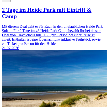
2 Tage im Heide Park mit Eintritt &
Camp
Mit diesem Deal geht es für Euch in den unglaublichen Heide Park
Soltau. Für 2 Tage im 4* Heide Park Camp bezahlt Ihr bei diesem
Deal von Travelcircus nur 115 € pro Person bei einer Reise zu
zweit. Enthalten ist eine Übernachtung inklusive Frühstück sowie
ein Ticket pro Person für den Heide...
21.07.2026