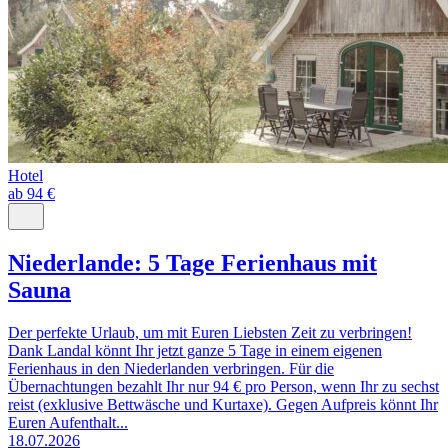
Hotel
ab 94 €
Niederlande: 5 Tage Ferienhaus mit
Sauna
Der perfekte Urlaub, um mit Euren Liebsten Zeit zu verbringen!
Dank Landal könnt Ihr jetzt ganze 5 Tage in einem eigenen
Ferienhaus in den Niederlanden verbringen. Für die
Übernachtungen bezahlt Ihr nur 94 € pro Person, wenn Ihr zu sechst
reist (exklusive Bettwäsche und Kurtaxe). Gegen Aufpreis könnt Ihr
Euren Aufenthalt...
18.07.2026