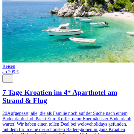
Reisen
ab 209 €
7 Tage Kroatien im 4* Aparthotel am
Strand & Flug
20Aufgepasst, alle, die als Familie noch auf der Suche nach einem
Badeurlaub sind: Packt Eure Koffer, denn Euer nächster Badeurlaub
wartet! Wir haben einen tollen Deal bei weloveholidays gefunden,
mit dem Ihr in eine der schönsten Baderegionen in ganz Kroatien