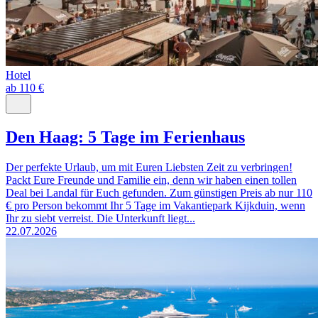
Hotel
ab 110 €
Den Haag: 5 Tage im Ferienhaus
Der perfekte Urlaub, um mit Euren Liebsten Zeit zu verbringen!
Packt Eure Freunde und Familie ein, denn wir haben einen tollen
Deal bei Landal für Euch gefunden. Zum günstigen Preis ab nur 110
€ pro Person bekommt Ihr 5 Tage im Vakantiepark Kijkduin, wenn
Ihr zu siebt verreist. Die Unterkunft liegt...
22.07.2026