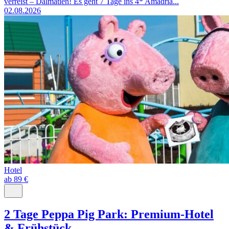
verreist – Dalmatien! Es geht 7 Tage ins 4* Amadria...
02.08.2026
Hotel
ab 89 €
2 Tage Peppa Pig Park: Premium-Hotel
& Frühstück