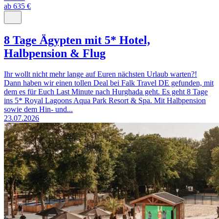
ab 635 €
8 Tage Ägypten mit 5* Hotel,
Halbpension & Flug
Ihr wollt nicht mehr lange auf Euren nächsten Urlaub warten?!
Dann haben wir einen tollen Deal bei Falk Travel DE gefunden, mit
dem es für Euch Last Minute nach Hurghada geht. Es geht 8 Tage
ins 5* Royal Lagoons Aqua Park Resort & Spa. Mit Halbpension
sowie dem Hin- und...
23.07.2026