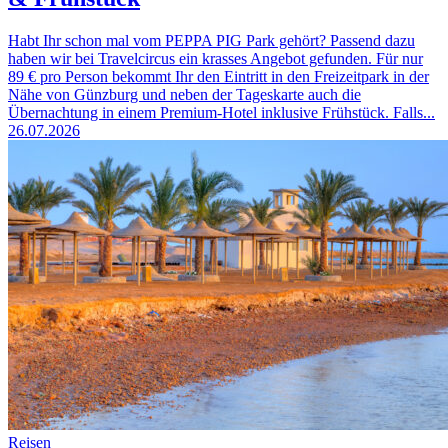
Habt Ihr schon mal vom PEPPA PIG Park gehört? Passend dazu
haben wir bei Travelcircus ein krasses Angebot gefunden. Für nur
89 € pro Person bekommt Ihr den Eintritt in den Freizeitpark in der
Nähe von Günzburg und neben der Tageskarte auch die
Übernachtung in einem Premium-Hotel inklusive Frühstück. Falls...
26.07.2026
Reisen