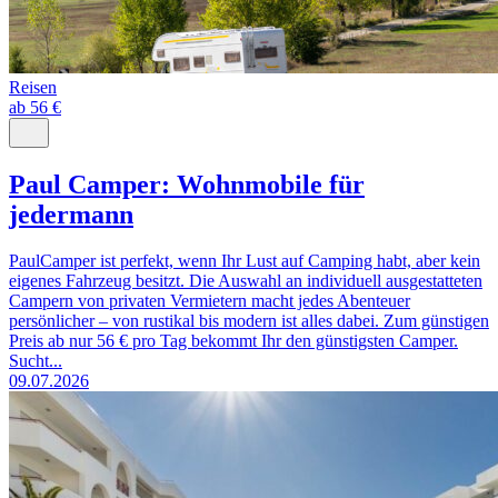
Reisen
ab 56 €
Paul Camper: Wohnmobile für
jedermann
PaulCamper ist perfekt, wenn Ihr Lust auf Camping habt, aber kein
eigenes Fahrzeug besitzt. Die Auswahl an individuell ausgestatteten
Campern von privaten Vermietern macht jedes Abenteuer
persönlicher – von rustikal bis modern ist alles dabei. Zum günstigen
Preis ab nur 56 € pro Tag bekommt Ihr den günstigsten Camper.
Sucht...
09.07.2026