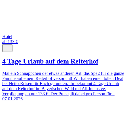
Hotel
ab 133 €
4 Tage Urlaub auf dem Reiterhof
Mal ein Schnäppchen der etwas anderen Art, das Spaß für die ganze
Familie auf einem Reiterhof verspricht! Wir haben einen tollen Deal
bei Netto-Reisen für Euch gefunden. Ihr bekommt 4 Tage Urlaub
auf dem Reiterhof im Bayerischen Wald mit All-Inclusive-
Verpflegung ab nur 133 €. Der Preis gilt dabei pro Person für...
07.01.2026