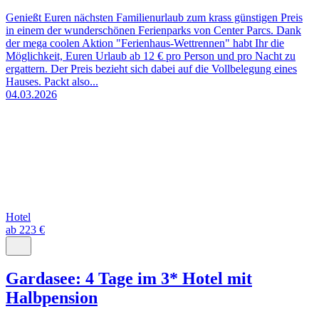
Genießt Euren nächsten Familienurlaub zum krass günstigen Preis
in einem der wunderschönen Ferienparks von Center Parcs. Dank
der mega coolen Aktion "Ferienhaus-Wettrennen" habt Ihr die
Möglichkeit, Euren Urlaub ab 12 € pro Person und pro Nacht zu
ergattern. Der Preis bezieht sich dabei auf die Vollbelegung eines
Hauses. Packt also...
04.03.2026
Hotel
ab 223 €
Gardasee: 4 Tage im 3* Hotel mit
Halbpension