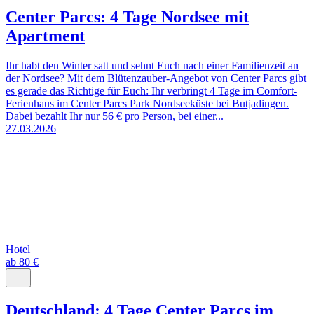
Center Parcs: 4 Tage Nordsee mit
Apartment
Ihr habt den Winter satt und sehnt Euch nach einer Familienzeit an
der Nordsee? Mit dem Blütenzauber-Angebot von Center Parcs gibt
es gerade das Richtige für Euch: Ihr verbringt 4 Tage im Comfort-
Ferienhaus im Center Parcs Park Nordseeküste bei Butjadingen.
Dabei bezahlt Ihr nur 56 € pro Person, bei einer...
27.03.2026
Hotel
ab 80 €
Deutschland: 4 Tage Center Parcs im