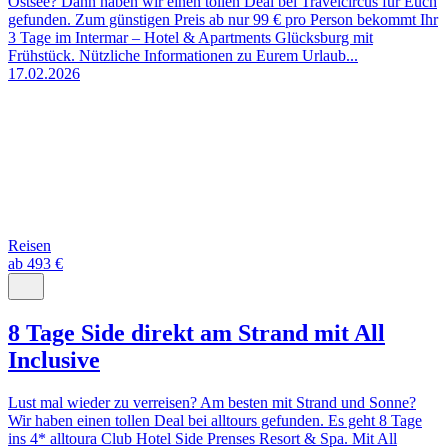
Ostsee? Dann haben wir einen tollen Deal bei Travelcircus für Euch
gefunden. Zum günstigen Preis ab nur 99 € pro Person bekommt Ihr
3 Tage im Intermar – Hotel & Apartments Glücksburg mit
Frühstück. Nützliche Informationen zu Eurem Urlaub...
17.02.2026
Reisen
ab 493 €
8 Tage Side direkt am Strand mit All
Inclusive
Lust mal wieder zu verreisen? Am besten mit Strand und Sonne?
Wir haben einen tollen Deal bei alltours gefunden. Es geht 8 Tage
ins 4* alltoura Club Hotel Side Prenses Resort & Spa. Mit All