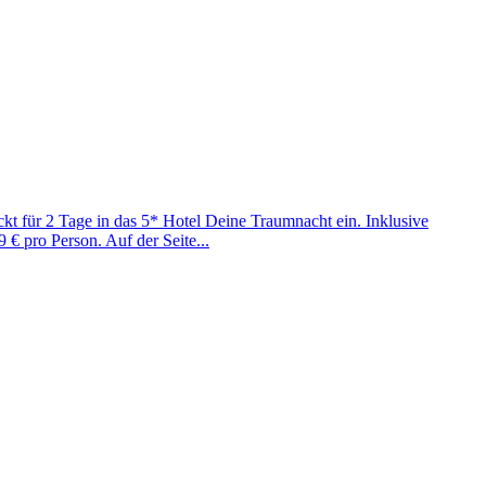
t für 2 Tage in das 5* Hotel Deine Traumnacht ein. Inklusive
€ pro Person. Auf der Seite...