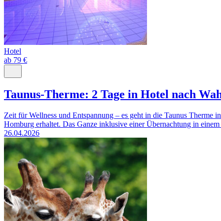
Hotel
ab 79 €
Taunus-Therme: 2 Tage in Hotel nach Wah
Zeit für Wellness und Entspannung – es geht in die Taunus Therme in
Homburg erhaltet. Das Ganze inklusive einer Übernachtung in einem 
26.04.2026