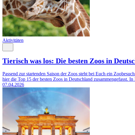
Aktivitäten
Tierisch was los: Die besten Zoos in Deuts
Passend zur startenden Saison der Zoos steht bei Euch ein Zoobesuc
hier die Top 15 der besten Zoos in Deutschland zusammengefasst. In 
07.04.2026