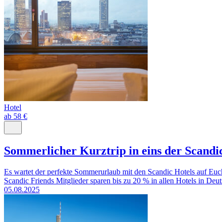
Hotel
ab 58 €
Sommerlicher Kurztrip in eins der Scandi
Es wartet der perfekte Sommerurlaub mit den Scandic Hotels auf Euch.
Scandic Friends Mitglieder sparen bis zu 20 % in allen Hotels in Deut
05.08.2025