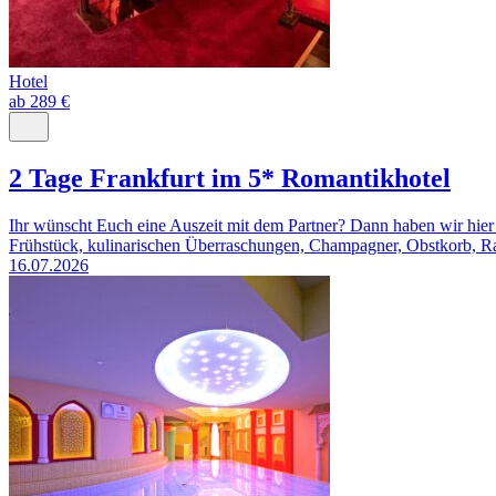
Hotel
ab 289 €
2 Tage Frankfurt im 5* Romantikhotel
Ihr wünscht Euch eine Auszeit mit dem Partner? Dann haben wir hier
Frühstück, kulinarischen Überraschungen, Champagner, Obstkorb, Rab
16.07.2026