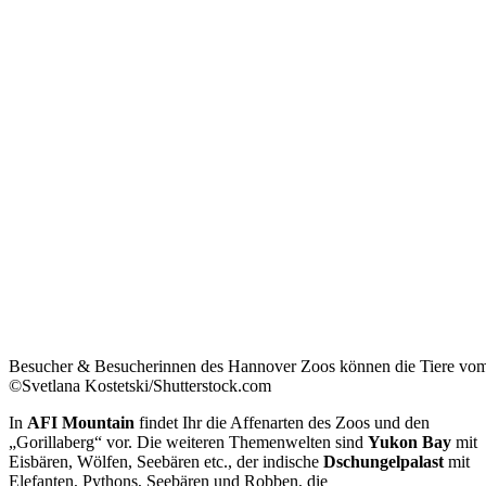
Besucher & Besucherinnen des Hannover Zoos können die Tiere vom
©Svetlana Kostetski/Shutterstock.com
In
AFI Mountain
findet Ihr die Affenarten des Zoos und den
„Gorillaberg“ vor. Die weiteren Themenwelten sind
Yukon Bay
mit
Eisbären, Wölfen, Seebären etc., der indische
Dschungelpalast
mit
Elefanten, Pythons, Seebären und Robben, die