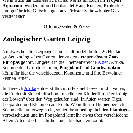
Wenn Euch das Eismeer zu kalt ist, wärmt Ihr Euch im
Tropen-
Aquarium
wieder auf und beobachtet Haie, Rochen, Krokodile
und gefährliche Giftschlangen aus nächster Nähe – hinter Glas,
versteht sich.
Öffnungszeiten & Preise
Zoologischer Garten Leipzig
Nordwestlich der Leipziger Innenstadt findet Ihr den 26 Hektar
großen zoologischen Garten, der zu den
artenreichsten Zoos
Europas
gehört. Eingeteilt in die Themenbereiche
Asien
, Afrika,
Südamerika, Gründer-Garten,
Pongoland
und
Gondwanaland
könnt Ihr hier die verschiedenen Kontinente und ihre Bewohner
kennen lernen.
Im Bereich
Afrika
entdeckt Ihr zum Beispiel Löwen und Hyänen,
die Euch mit Sicherheit schon im beliebten Kinderfilm „Der König
der Löwen“ über den Weg gelaufen sind. In Asien warten Tiger,
Leoparden und Elefanten auf Euch. Wenn Ihr im Themenbereich
Südamerika unterwegs seid, solltet Ihr unbedingt bei den
Flamingos
vorbeischauen und im Pongoland lernt Ihr etwas über verschiedene
Affen-Arten, die Ihr natürlich auch beobachten könnt.