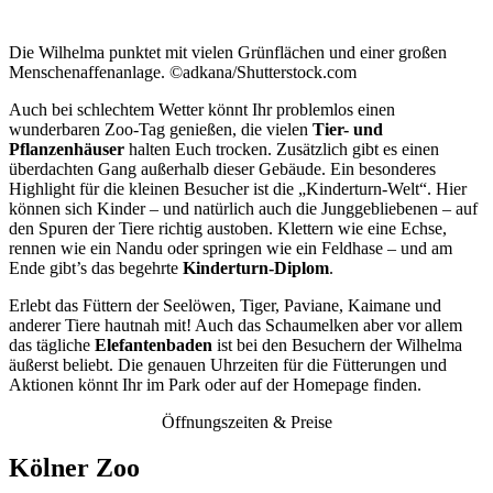
Die Wilhelma punktet mit vielen Grünflächen und einer großen
Menschenaffenanlage. ©adkana/Shutterstock.com
Auch bei schlechtem Wetter könnt Ihr problemlos einen
wunderbaren Zoo-Tag genießen, die vielen
Tier- und
Pflanzenhäuser
halten Euch trocken. Zusätzlich gibt es einen
überdachten Gang außerhalb dieser Gebäude. Ein besonderes
Highlight für die kleinen Besucher ist die „Kinderturn-Welt“. Hier
können sich Kinder – und natürlich auch die Junggebliebenen – auf
den Spuren der Tiere richtig austoben. Klettern wie eine Echse,
rennen wie ein Nandu oder springen wie ein Feldhase – und am
Ende gibt’s das begehrte
Kinderturn-Diplom
.
Erlebt das Füttern der Seelöwen, Tiger, Paviane, Kaimane und
anderer Tiere hautnah mit! Auch das Schaumelken aber vor allem
das tägliche
Elefantenbaden
ist bei den Besuchern der Wilhelma
äußerst beliebt. Die genauen Uhrzeiten für die Fütterungen und
Aktionen könnt Ihr im Park oder auf der Homepage finden.
Öffnungszeiten & Preise
Kölner Zoo