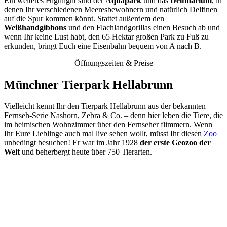
Ein weiteres Highlight sind der
Aquapark
und das
Delfinarium
, in
denen Ihr verschiedenen Meeresbewohnern und natürlich Delfinen
auf die Spur kommen könnt. Stattet außerdem den
Weißhandgibbons
und den Flachlandgorillas einen Besuch ab und
wenn Ihr keine Lust habt, den 65 Hektar großen Park zu Fuß zu
erkunden, bringt Euch eine Eisenbahn bequem von A nach B.
Öffnungszeiten & Preise
Münchner Tierpark Hellabrunn
Vielleicht kennt Ihr den Tierpark Hellabrunn aus der bekannten
Fernseh-Serie Nashorn, Zebra & Co. – denn hier leben die Tiere, die
im heimischen Wohnzimmer über den Fernseher flimmern. Wenn
Ihr Eure Lieblinge auch mal live sehen wollt, müsst Ihr diesen
Zoo
unbedingt besuchen! Er war im Jahr 1928
der erste Geozoo der
Welt
und beherbergt heute über 750 Tierarten.