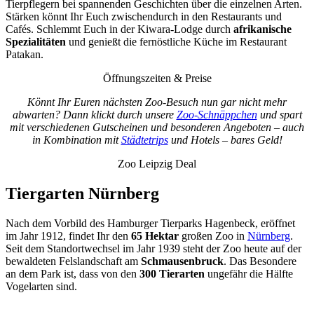
Tierpflegern bei spannenden Geschichten über die einzelnen Arten.
Stärken könnt Ihr Euch zwischendurch in den Restaurants und
Cafés. Schlemmt Euch in der Kiwara-Lodge durch
afrikanische
Spezialitäten
und genießt die fernöstliche Küche im Restaurant
Patakan.
Öffnungszeiten & Preise
Könnt Ihr Euren nächsten Zoo-Besuch nun gar nicht mehr
abwarten? Dann klickt durch unsere
Zoo-Schnäppchen
und spart
mit verschiedenen Gutscheinen und besonderen Angeboten – auch
in Kombination mit
Städtetrips
und Hotels – bares Geld!
Zoo Leipzig Deal
Tiergarten Nürnberg
Nach dem Vorbild des Hamburger Tierparks Hagenbeck, eröffnet
im Jahr 1912, findet Ihr den
65 Hektar
großen Zoo in
Nürnberg
.
Seit dem Standortwechsel im Jahr 1939 steht der Zoo heute auf der
bewaldeten Felslandschaft am
Schmausenbruck
. Das Besondere
an dem Park ist, dass von den
300 Tierarten
ungefähr die Hälfte
Vogelarten sind.