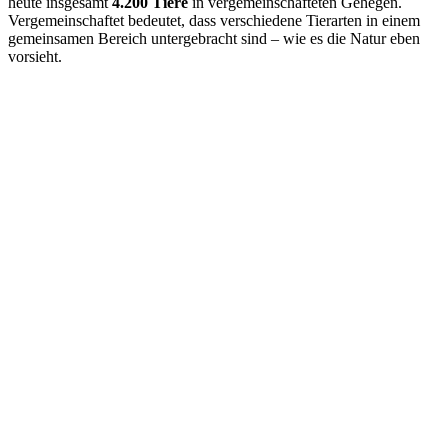
heute insgesamt
4.200 Tiere
in vergemeinschafteten Gehegen.
Vergemeinschaftet bedeutet, dass verschiedene Tierarten in einem
gemeinsamen Bereich untergebracht sind – wie es die Natur eben
vorsieht.