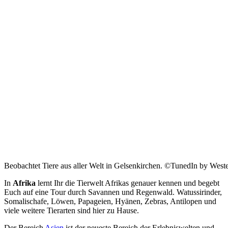
Beobachtet Tiere aus aller Welt in Gelsenkirchen. ©TunedIn by Wes
In
Afrika
lernt Ihr die Tierwelt Afrikas genauer kennen und begebt
Euch auf eine Tour durch Savannen und Regenwald. Watussirinder,
Somalischafe, Löwen, Papageien, Hyänen, Zebras, Antilopen und
viele weitere Tierarten sind hier zu Hause.
Der Bereich
Asien
ist der neueste Bereich der Erlebniswelten und