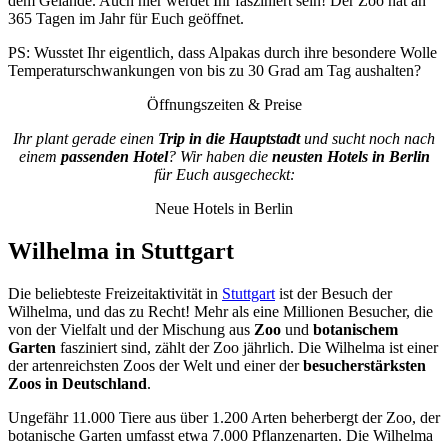
dem Gelände. Auch hier werdet Ihr fasziniert sein! Der Zoo hat an
365 Tagen im Jahr für Euch geöffnet.
PS: Wusstet Ihr eigentlich, dass Alpakas durch ihre besondere Wolle
Temperaturschwankungen von bis zu 30 Grad am Tag aushalten?
Öffnungszeiten & Preise
Ihr plant gerade einen
Trip in die Hauptstadt
und sucht noch nach
einem
passenden Hotel
? Wir haben die
neusten Hotels in Berlin
für Euch ausgecheckt:
Neue Hotels in Berlin
Wilhelma in Stuttgart
Die beliebteste Freizeitaktivität in
Stuttgart
ist der Besuch der
Wilhelma, und das zu Recht! Mehr als eine Millionen Besucher, die
von der Vielfalt und der Mischung aus
Zoo
und
botanischem
Garten
fasziniert sind, zählt der Zoo jährlich. Die Wilhelma ist einer
der artenreichsten Zoos der Welt und einer der
besucherstärksten
Zoos in
Deutschland
.
Ungefähr 11.000 Tiere aus über 1.200 Arten beherbergt der Zoo, der
botanische Garten umfasst etwa 7.000 Pflanzenarten. Die Wilhelma