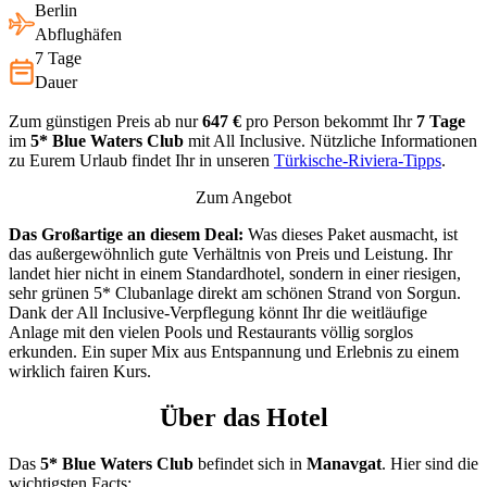
Berlin
Abflughäfen
7 Tage
Dauer
Zum günstigen Preis ab nur
647 €
pro Person bekommt Ihr
7 Tage
im
5*
Blue Waters Club
mit All Inclusive. Nützliche Informationen
zu Eurem Urlaub findet Ihr in unseren
Türkische-Riviera-Tipps
.
Zum Angebot
Das Großartige an diesem Deal:
Was dieses Paket ausmacht, ist
das außergewöhnlich gute Verhältnis von Preis und Leistung. Ihr
landet hier nicht in einem Standardhotel, sondern in einer riesigen,
sehr grünen 5* Clubanlage direkt am schönen Strand von Sorgun.
Dank der All Inclusive-Verpflegung könnt Ihr die weitläufige
Anlage mit den vielen Pools und Restaurants völlig sorglos
erkunden. Ein super Mix aus Entspannung und Erlebnis zu einem
wirklich fairen Kurs.
Über das Hotel
Das
5* Blue Waters Club
befindet sich in
Manavgat
. Hier sind die
wichtigsten Facts: