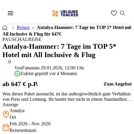
Startseite
Reisen
Antalya-Hammer: 7 Tage im TOP 5* Hotel mit
All Inclusive & Flug für 647€
PAUSCHALREISE
Antalya-Hammer: 7 Tage im TOP 5*
Hotel mit All Inclusive & Flug
0
Von
Fatumata
29.01.2026, 12:00 Uhr
Zuletzt geprüft vor 4 Monaten
ab 647 € p.P.
Zum Angebot
Was dieses Paket ausmacht, ist das außergewöhnlich gute Verhältnis
von Preis und Leistung. Ihr landet hier nicht in einem Standardhotel,
sondern in einer riesigen, sehr grünen 5* Clubanlage direkt am
Anzeige
schönen Strand von Sorgun. Dank der All Inclusive-Verpflegung
Antalya
könnt Ihr die weitläufige Anlage mit den vielen Pools und Resta…
Ort
Feb 2026 - Nov 2026
Reisezeitraum