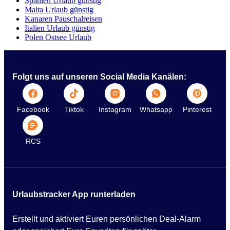
Spanien Urlaub günstig
Malta Urlaub günstig
Kanaren Pauschalreisen
Italien Urlaub günstig
Polen Ostsee Urlaub