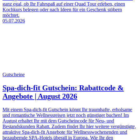
ganz egal, ob Ihr Fahrspaß auf einer Quad Tour erleben, einen
Kochkurs belegen oder nach Ideen für ein Geschenk stöbern
möchtet.
05.07.2026
Gutscheine
Spa-dich-fit Gutschein: Rabattcode &
Angebote | August 2026
Mit einem Spa-dich-fit Gutschein könnt Ihr traumhafte, erholsame
und romantische Wellnessreisen jetzt noch günstiger buchen! Im
August erhaltet Ihr mit dem Gutscheincode für Neu- und
Bestandskunden Rabatt. Zudem findet Ihr hier weitere vergünstigte,
attraktive Spa-dich-fit Angebote für Wellnesswochenenden und
bezaubernde SPA-Hotels überall in Europa. Wie Ihr den