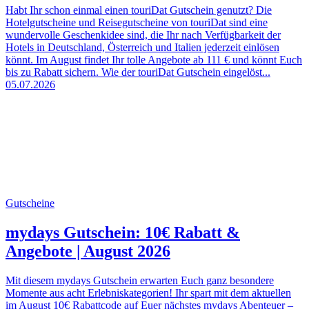
Habt Ihr schon einmal einen touriDat Gutschein genutzt? Die
Hotelgutscheine und Reisegutscheine von touriDat sind eine
wundervolle Geschenkidee sind, die Ihr nach Verfügbarkeit der
Hotels in Deutschland, Österreich und Italien jederzeit einlösen
könnt. Im August findet Ihr tolle Angebote ab 111 € und könnt Euch
bis zu Rabatt sichern. Wie der touriDat Gutschein eingelöst...
05.07.2026
Gutscheine
mydays Gutschein: 10€ Rabatt &
Angebote | August 2026
Mit diesem mydays Gutschein erwarten Euch ganz besondere
Momente aus acht Erlebniskategorien! Ihr spart mit dem aktuellen
im August 10€ Rabattcode auf Euer nächstes mydays Abenteuer –