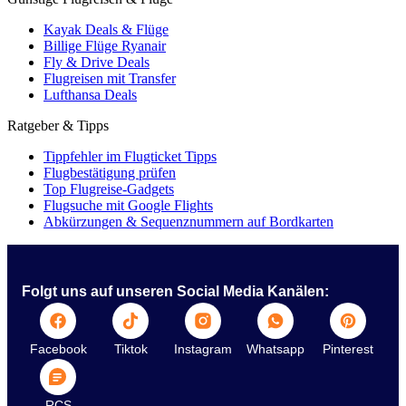
Kayak Deals & Flüge
Billige Flüge Ryanair
Fly & Drive Deals
Flugreisen mit Transfer
Lufthansa Deals
Ratgeber & Tipps
Tippfehler im Flugticket Tipps
Flugbestätigung prüfen
Top Flugreise-Gadgets
Flugsuche mit Google Flights
Abkürzungen & Sequenznummern auf Bordkarten