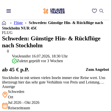
Startseite
Flüge
Schweden: Günstige Hin- & Rückflüge nach
Stockholm NUR 45€
FLUG
Schweden: Günstige Hin- & Rückflüge
nach Stockholm
0
Von
Jennifer
16.07.2026, 18:30 Uhr
Zuletzt geprüft vor 3 Wochen
ab 45 € p.P.
Zum Angebot
Stockholm ist mit seinen vielen Inseln immer eine Reise wert. Uns
überzeugt hier das sehr gute Verhältnis von Preis und Leistung.
Gerade in der ruhigeren Nebensaison zahlt Ihr im Vergleich zu den
Anzeige
üblichen Flugpreisen nur einen Bruchteil. Dass ein großer Rucksack
Schweden
als Handgepäck extra kostet, fällt da absolut nicht ins Gewich…
Ort
Jul 2026 - Okt 2026
Reisezeitraum