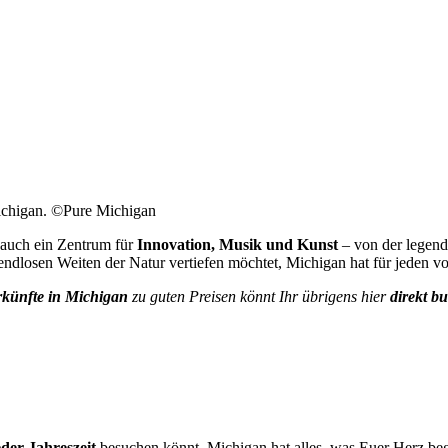
Michigan. ©Pure Michigan
 auch ein Zentrum für
Innovation, Musik und Kunst
– von der legend
endlosen Weiten der Natur vertiefen möchtet, Michigan hat für jeden vo
künfte in Michigan
zu guten Preisen könnt Ihr übrigens hier
direkt b
der Jahreszeit
besuchen könnt. Michigan hat alles, was Euer Herz beg