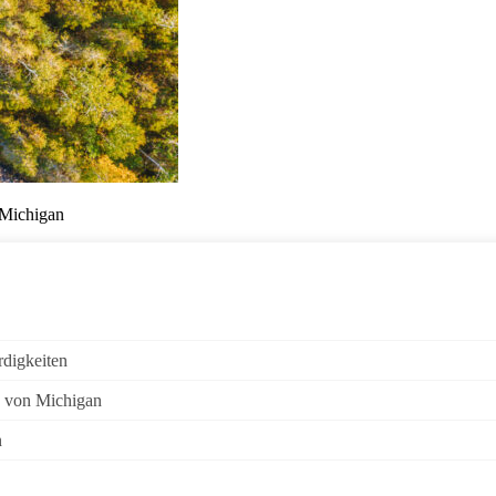
 Michigan
digkeiten
n von Michigan
n