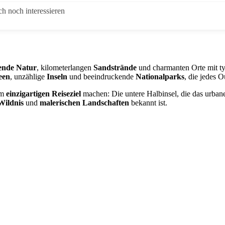
h noch interessieren
ende Natur
, kilometerlangen
Sandstrände
und charmanten Orte mit t
een
, unzählige
Inseln
und beeindruckende
Nationalparks
, die jedes 
em
einzigartigen Reiseziel
machen: Die untere Halbinsel, die das urbane
Wildnis
und
malerischen Landschaften
bekannt ist.