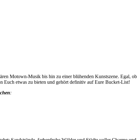
ären Motown-Musik bis hin zu einer blühenden Kunstszene. Egal, ob
n Euch etwas zu bieten und gehört definitiv auf Eure Bucket-List!
uchen
:
ehrt: Sandstrände, farbenfrohe Wälder und Städte voller Charme und