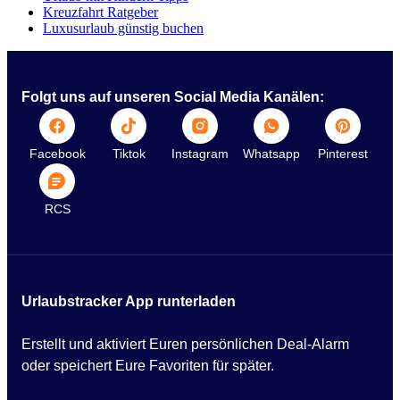
Kreuzfahrt Ratgeber
Luxusurlaub günstig buchen