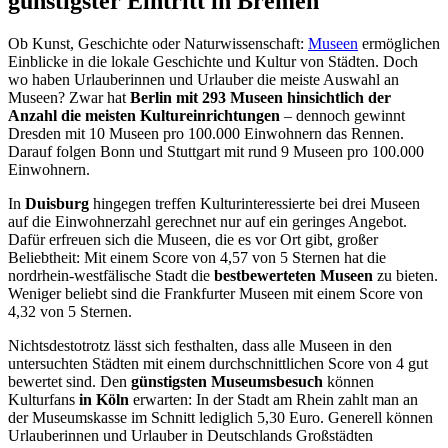
günstigster Eintritt in Bremen
Ob Kunst, Geschichte oder Naturwissenschaft:
Museen
ermöglichen
Einblicke in die lokale Geschichte und Kultur von Städten. Doch
wo haben Urlauberinnen und Urlauber die meiste Auswahl an
Museen? Zwar hat
Berlin mit 293 Museen hinsichtlich der
Anzahl die meisten Kultureinrichtungen
– dennoch gewinnt
Dresden mit 10 Museen pro 100.000 Einwohnern das Rennen.
Darauf folgen Bonn und Stuttgart mit rund 9 Museen pro 100.000
Einwohnern.
In
Duisburg
hingegen treffen Kulturinteressierte bei drei Museen
auf die Einwohnerzahl gerechnet nur auf ein geringes Angebot.
Dafür erfreuen sich die Museen, die es vor Ort gibt, großer
Beliebtheit: Mit einem Score von 4,57 von 5 Sternen hat die
nordrhein-westfälische Stadt die
bestbewerteten Museen
zu bieten.
Weniger beliebt sind die Frankfurter Museen mit einem Score von
4,32 von 5 Sternen.
Nichtsdestotrotz lässt sich festhalten, dass alle Museen in den
untersuchten Städten mit einem durchschnittlichen Score von 4 gut
bewertet sind. Den
günstigsten Museumsbesuch
können
Kulturfans
in Köln
erwarten: In der Stadt am Rhein zahlt man an
der Museumskasse im Schnitt lediglich 5,30 Euro. Generell können
Urlauberinnen und Urlauber in Deutschlands Großstädten