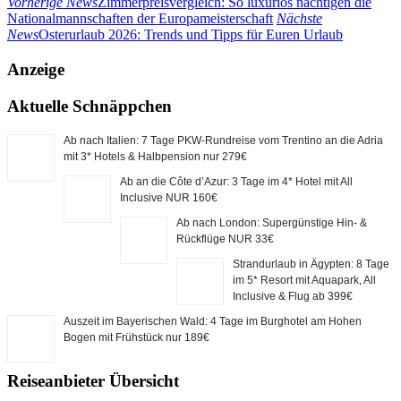
Vorherige News
Zimmerpreisvergleich: So luxuriös nächtigen die
Nationalmannschaften der Europameisterschaft
Nächste
News
Osterurlaub 2026: Trends und Tipps für Euren Urlaub
Anzeige
Aktuelle Schnäppchen
Ab nach Italien: 7 Tage PKW-Rundreise vom Trentino an die Adria
mit 3* Hotels & Halbpension nur 279€
Ab an die Côte d’Azur: 3 Tage im 4* Hotel mit All
Inclusive NUR 160€
Ab nach London: Supergünstige Hin- &
Rückflüge NUR 33€
Strandurlaub in Ägypten: 8 Tage
im 5* Resort mit Aquapark, All
Inclusive & Flug ab 399€
Auszeit im Bayerischen Wald: 4 Tage im Burghotel am Hohen
Bogen mit Frühstück nur 189€
Reiseanbieter Übersicht