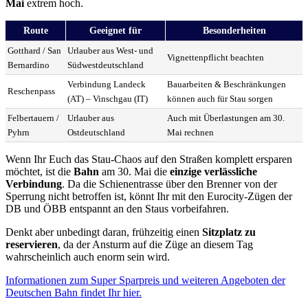
Mai
extrem hoch.
Route
Geeignet für
Besonderheiten
Gotthard / San
Urlauber aus West- und
Vignettenpflicht beachten
Bernardino
Südwestdeutschland
Verbindung Landeck
Bauarbeiten & Beschränkungen
Reschenpass
(AT) – Vinschgau (IT)
können auch für Stau sorgen
Felbertauern /
Urlauber aus
Auch mit Überlastungen am 30.
Pyhrn
Ostdeutschland
Mai rechnen
Wenn Ihr Euch das Stau-Chaos auf den Straßen komplett ersparen
möchtet, ist die
Bahn
am 30. Mai die
einzige verlässliche
Verbindung
. Da die Schienentrasse über den Brenner von der
Sperrung nicht betroffen ist, könnt Ihr mit den Eurocity-Zügen der
DB und ÖBB entspannt an den Staus vorbeifahren.
Denkt aber unbedingt daran, frühzeitig einen
Sitzplatz zu
reservieren
, da der Ansturm auf die Züge an diesem Tag
wahrscheinlich auch enorm sein wird.
Informationen zum Super Sparpreis und weiteren Angeboten der
Deutschen Bahn findet Ihr hier.