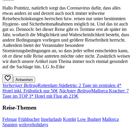
Hallo Pointizz, natürlich sorgt das Coronavirus dafür, dass alles
etwas anders ist und derzeit auch noch immer teilweise
Reisebeschränkungen herrschen bzw. reisen nur unter bestimmten
Hygiene- und Sicherheitsmaßnahmen möglich ist. Und das ist auch
gut so. Dennoch: bei dieser Reise gibt es Termine erst ab später im
Jahr, wodurch die Möglichkeit und Wahrscheinlichkeit besteht, dass
andere Bedingungen vorliegen und größere Reisefreiheit herrscht.
Außerdem bietet der Veranstalter besondere
Stornierungsbedingungen an, so dass jeder selbst entscheiden kann,
ob er diese tolle Reise antreten möchte oder nicht. Zusätzlich weisen
wir durch unsere Artikel zum Thema immer noch einmal gesondert
auf die Sachlage hin. LG Jo-Eike
Antworten
Vorheriger Beitrag
Rotterdam Städtetrip: 2 Tage im zentralen 4*
Hotel inkl. Frühstück nur 50€
Nächster Beitrag
Mallorca Kracher: 7
Tage im TOP 3* Hotel mit Flug ab 219€
Reise-Themen
Februar
Frühbucher
Inselurlaub
Kombi
Low Budget
Mallorca
Spanien
weloveholidays