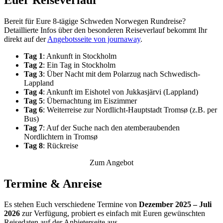
Bereit für Eure 8-tägige Schweden Norwegen Rundreise?
Detaillierte Infos über den besonderen Reiseverlauf bekommt Ihr
direkt auf der
Angebotsseite von journaway
.
Tag 1
: Ankunft in Stockholm
Tag 2
: Ein Tag in Stockholm
Tag 3
: Über Nacht mit dem Polarzug nach Schwedisch-
Lappland
Tag 4
: Ankunft im Eishotel von Jukkasjärvi (Lappland)
Tag 5
: Übernachtung im Eiszimmer
Tag 6
: Weiterreise zur Nordlicht-Hauptstadt Tromsø (z.B. per
Bus)
Tag 7
: Auf der Suche nach den atemberaubenden
Nordlichtern in Tromsø
Tag 8
: Rückreise
Zum Angebot
Termine & Anreise
Es stehen Euch verschiedene Termine von
Dezember 2025 – Juli
2026
zur Verfügung, probiert es einfach mit Euren gewünschten
Reisedaten auf der Anbieterseite aus.